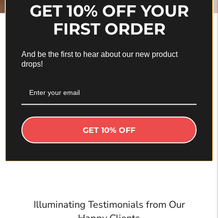
GET 10% OFF YOUR
FIRST ORDER
ILLUME™
And be the first to hear about our new product
Revitalize a sua pele com RF e EMS. O
drops!
derradeiro dispositivo portátil de lifting facial
para uma pele RADIANTE
DESCOBRIR
GET 10% OFF
Illuminating Testimonials from Our