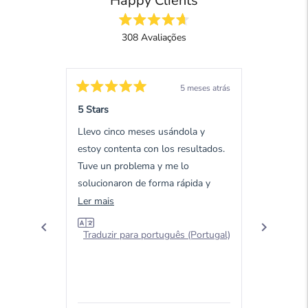
Happy Clients
Avaliado
308
Avaliações
com
4.7
308
de
avaliações
5
estrelas
verificadas
5 meses atrás
com
Avaliado
Avaliado
com
com
5 Stars
5 Stars
uma
5
5
de
de
média
Llevo cinco meses usándola y
Good prod
5
5
de
estrelas
estrelas
estoy contenta con los resultados.
4.7
Traduzir
Tuve un problema y me lo
estrelas
solucionaron de forma rápida y
em
eficaz.
Ler
Ler mais
5,
mais
por
Okendo
Traduzir para português (Portugal)
sobre
Reviews
esta
avaliação