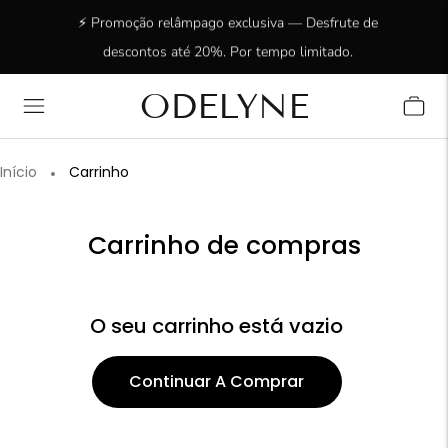
⚡ Promoção relâmpago exclusiva — Desfrute de
descontos até 20%. Por tempo limitado.
ODELYNE
✨ Mais de 15.000 clientes radiantes! Obrigado por
estarem connosco!
Início
Carrinho
Carrinho de compras
O seu carrinho está vazio
Continuar A Comprar