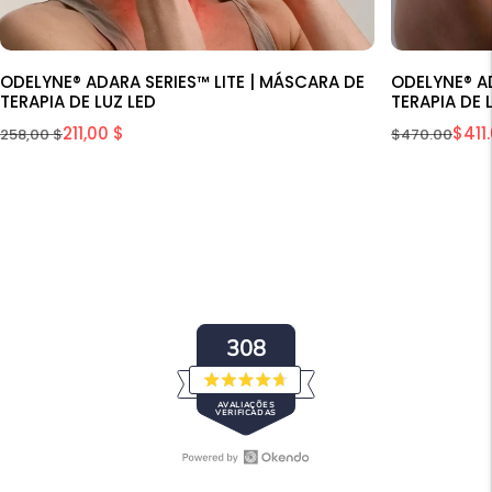
ODELYNE® ADARA SERIES™ LITE | MÁSCARA DE
ODELYNE® A
TERAPIA DE LUZ LED
TERAPIA DE 
211,00 $
$411
258,00 $
$470.00
308
Avaliado
AVALIAÇÕES
com
VERIFICADAS
4.7
de
5
estrelas
Abrir
308