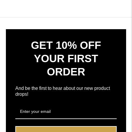
a
avaliações
Okendo
verificadas
Reviews
com
numa
uma
nova
média
janela
de
4.7
GET 10% OFF
estrelas
em
YOUR FIRST
5,
por
ORDER
Okendo
Reviews
And be the first to hear about our new product
drops!