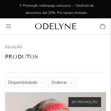
⚡ Promoção relâmpago exclusiva — Desfrute de
descontos até 20%. Por tempo limitado.
ODELYNE
✨ Mais de 15.000 clientes radiantes! Obrigado por
estarem connosco!
COLEÇÃO
PRODUTOS
Disponibilidade
Ordenar
EM PROMOÇÃO