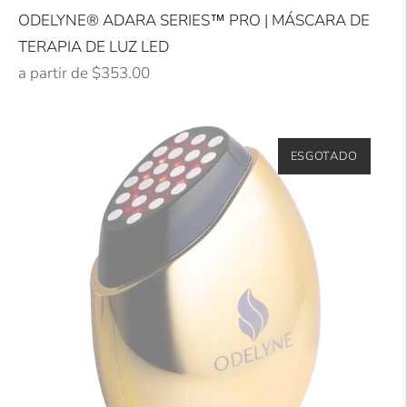
ODELYNE® ADARA SERIES™ PRO | MÁSCARA DE
TERAPIA DE LUZ LED
Preço
a partir de $353.00
normal
ESGOTADO