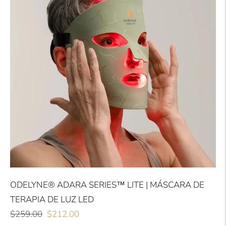
ODELYNE® ADARA SERIES™ LITE | MÁSCARA DE
TERAPIA DE LUZ LED
Preço
Preço
$259.00
$212.00