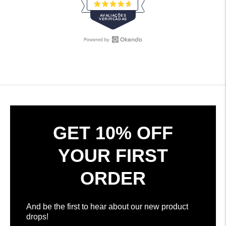
Avaliado
AVALIAÇÕES
com
VERIFICADAS
4.7
de
5
estrelas
Abrir
308
a
avaliações
Okendo
verificadas
Reviews
com
numa
uma
nova
média
janela
de
4.7
GET 10% OFF
estrelas
em
YOUR FIRST
5,
por
ORDER
Okendo
Reviews
And be the first to hear about our new product
drops!