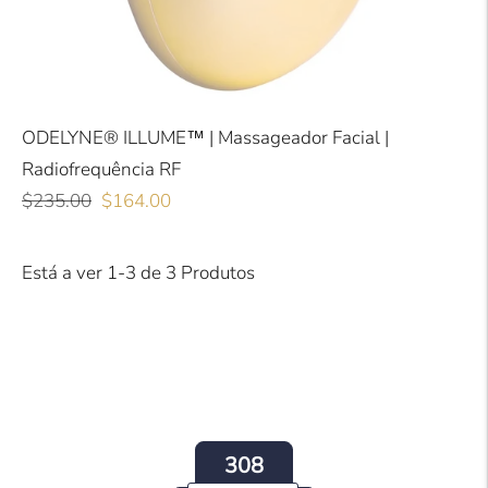
ODELYNE® ILLUME™ | Massageador Facial |
Radiofrequência RF
Preço
Preço
$235.00
$164.00
normal
de
saldo
Está a ver 1-3 de 3 Produtos
308