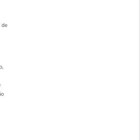
s de
o,
e
ão