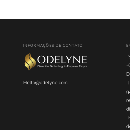
INFORMAÇÕES DE CONTATO
E
-
-
D
Hello@odelyne.com
-
g
r
d
-
d