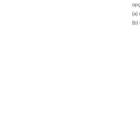
opç
(a)
(b)