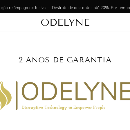
ção relâmpago exclusiva — Desfrute de descontos até 20%. Por tempo 
ODELYNE
✨ Mais de 15.000 clientes radiantes! Obrigado por estarem connosco!
2 ANOS DE GARANTIA