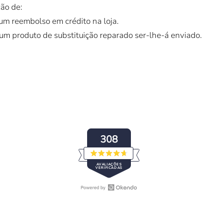
ão de:
 um reembolso em crédito na loja.
 um produto de substituição reparado ser-lhe-á enviado.
308
Avaliado
AVALIAÇÕES
com
VERIFICADAS
4.7
de
5
estrelas
Abrir
308
a
avaliações