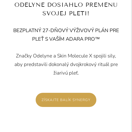
ODELYNE DOSIAHLO PREMENU
SVOJEJ PLETI!
BEZPLATNÝ 27-DŇOVÝ VÝŽIVOVÝ PLÁN PRE
PLEŤ S VAŠÍM ADARA PRO™
Značky Odelyne a Skin Molecule X spojili sily,
aby predstavili dokonalý dvojkrokový rituál pre
žiarivú pleť.
ZÍSKAJTE BALÍK SYNERGY