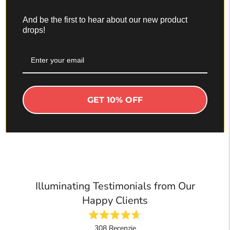
ILLUME™
And be the first to hear about our new product
drops!
Revitalizujte svoju pleť pomocou RF a EMS.
Dokonalé prenosné zariadenie na lifting tváre
pre žiarivú pleť.
OBJAVTE
GET 10% OFF
Illuminating Testimonials from Our
Happy Clients
Ohodnotené
308
Recenzie