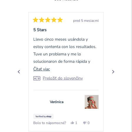
4.7
z
308
5
overené
hviezdičiek
recenzie
pred 5 mesiacmi
s
Ohodnotené
Ohodnote
5
5
5 Stars
5 Stars
priemerom
z
z
5
5
4.7
Llevo cinco meses usándola y
Good prod
hviezdičiek
hviezdičiek
hviezdičiek
estoy contenta con los resultados.
Prelo
z
Tuve un problema y me lo
5
solucionaron de forma rápida y
podľa
eficaz.
Prečítať
Čítať viac
recenzií
viac
Okendo
Preložiť do slovenčiny
o
tejto
recenzii
Verónica
D
Áno,
Nie,
Bolo to nápomocné?
Bolo to ná
1
0
táto
osoba
táto
ľudia