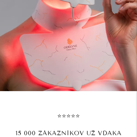
⭐⭐⭐⭐⭐
15 000 ZÁKAZNÍKOV UŽ VĎAKA