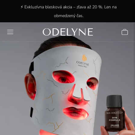
⚡ Exkluzívna blesková akcia – zľava až 20 %. Len na
obmedzený čas.
ODELYNE
✨ +15 000 spokojných zákazníkov! Ďakujeme, že ste s
nami!