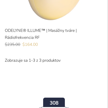
ODELYNE® ILLUME™ | Masážny tváre |
Rádiofrekvencia RF
Bežná
Akciová
$235.00
$164.00
cena
cena
Zobrazuje sa 1-3 z 3 produktov
308