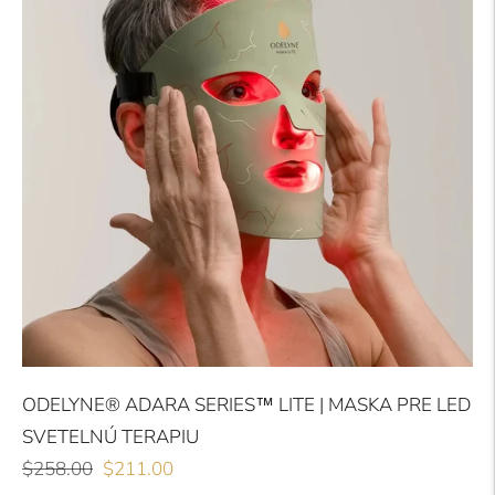
ODELYNE® ADARA SERIES™ LITE | MASKA PRE LED
SVETELNÚ TERAPIU
Bežná
Akciová
$258.00
$211.00