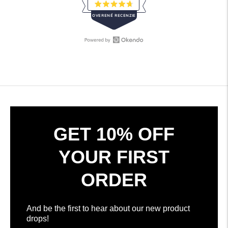
Ohodnotené
OVERENÉ RECENZIE
4.7
z
5
hviezdičiek
Otvoriť
308
recenzie
overené
Okendo
recenzie
v
s
novom
priemerom
okne
4.7
hviezdičiek
z
GET 10% OFF
5
podľa
YOUR FIRST
recenzií
Okendo
ORDER
And be the first to hear about our new product
drops!