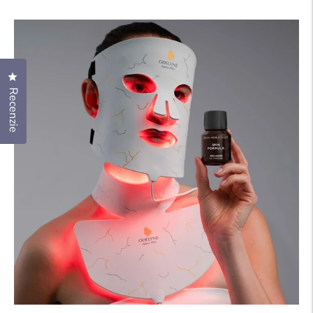
cena
cena
Kliknutím otvoríte dialóg s recenziami
Recenzie