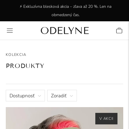
⚡ Exkluzívna blesková akcia – zľava až 20 %. Len na
obmedzený čas.
ODELYNE
✨ +15 000 spokojných zákazníkov! Ďakujeme, že ste s
nami!
KOLEKCIA
PRODUKTY
Dostupnosť
Zoradiť
V AKCII