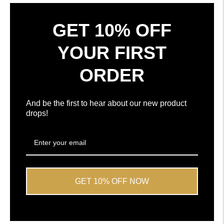
okne
4.7
hviezdičiek
z
GET 10% OFF
5
podľa
YOUR FIRST
recenzií
Okendo
ORDER
And be the first to hear about our new product
drops!
GET 10% OFF NOW