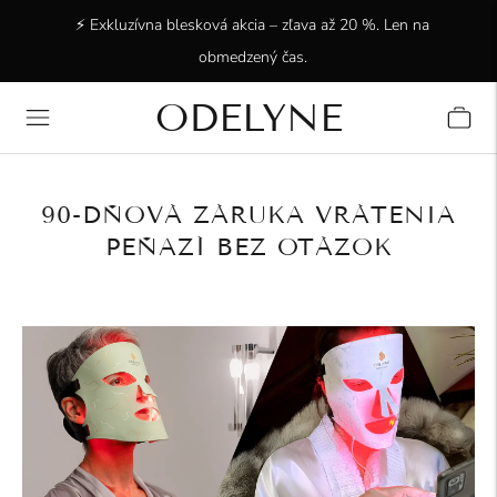
⚡ Exkluzívna blesková akcia – zľava až 20 %. Len na
obmedzený čas.
ODELYNE
✨ +15 000 spokojných zákazníkov! Ďakujeme, že ste s
nami!
90-DŇOVÁ ZÁRUKA VRÁTENIA
PEŇAZÍ BEZ OTÁZOK