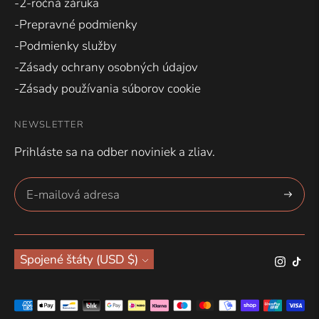
-2-ročná záruka
-Prepravné podmienky
-Podmienky služby
-Zásady ochrany osobných údajov
-Zásady používania súborov cookie
NEWSLETTER
Prihláste sa na odber noviniek a zliav.
Prihlásiť
sa
Mena
Spojené štáty (USD $)
Akceptované