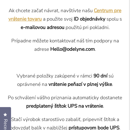
Ak chcete začať návrat, navštívte našu
Centrum pre
vrátenie tovaru
a použite svoj
ID objednávky
spolu s
e-mailovou adresou
použitú pri pokladni.
Prípadne môžete kontaktovať náš tím podpory na
adrese
Hello@odelyne.com
.
Vybrané položky zakúpené v rámci
90 dní
sú
oprávnené na
vrátenie peňazí v plnej výške
.
Po schválení vášho priznania automaticky dostanete
predplatený štítok UPS na vrátenie
.
Kliknutím otvoríte dialóg s recenziami
Stačí výrobok starostlivo zabaliť, pripevniť štítok a
Recenzie
odovzdať balík v najbližšej
prístupovom bode UPS
.