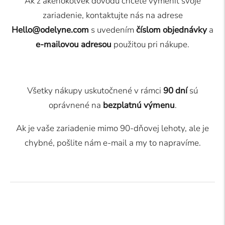
Ak z akéhokoľvek dôvodu chcete vymeniť svoje
zariadenie, kontaktujte nás na adrese
Hello@odelyne.com
s uvedením
číslom objednávky
a
e-mailovou adresou
použitou pri nákupe.
Všetky nákupy uskutočnené v rámci
90 dní
sú
oprávnené na
bezplatnú výmenu
.
Ak je vaše zariadenie mimo 90-dňovej lehoty, ale je
chybné, pošlite nám e-mail a my to napravíme.