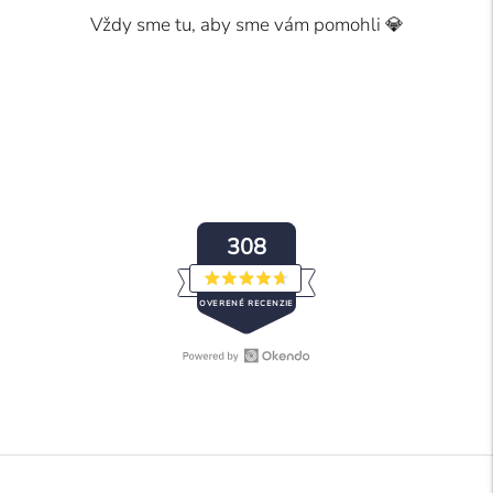
Vždy sme tu, aby sme vám pomohli 💎
308
Ohodnotené
OVERENÉ RECENZIE
4.7
z
5
hviezdičiek
Otvoriť
308
recenzie
overené
Okendo
recenzie
v
s
novom
priemerom