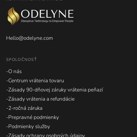
recenzií
Okendo
Hello@odelyne.com
SPOLOČNOSŤ
-O nás
-Centrum vrátenia tovaru
-Zásady 90-dňovej záruky vrátenia peňazí
-Zásady vrátenia a refundácie
-2-ročná záruka
-Prepravné podmienky
-Podmienky služby
-Zásady ochrany osobných údajov