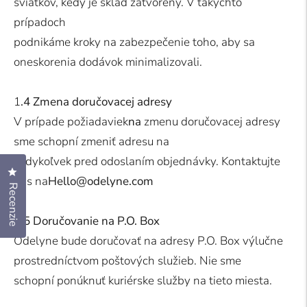
sviatkov, kedy je sklad zatvorený. V takýchto
prípadoch
podnikáme kroky na zabezpečenie toho, aby sa
oneskorenia dodávok minimalizovali.
1
.4 Zmena doručovacej adresy
V prípade požiadaviek
na
zmenu doručovacej adresy
sme schopní zmeniť adresu na
kedykoľvek pred odoslaním objednávky. Kontaktujte
Kliknutím otvoríte dialóg s recenziami
nás na
Hello@odelyne.com
Recenzie
1.5 Doručovanie na P.O. Box
Odelyne bude doručovať na adresy P.O. Box výlučne
prostredníctvom poštových služieb. Nie sme
schopní ponúknuť kuriérske služby na tieto miesta.