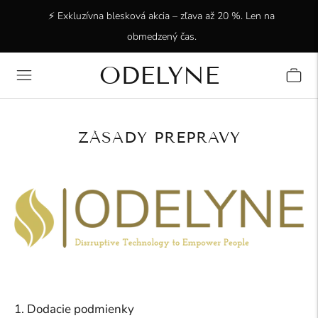
⚡ Exkluzívna blesková akcia – zľava až 20 %. Len na
obmedzený čas.
ODELYNE
✨ +15 000 spokojných zákazníkov! Ďakujeme, že ste s
nami!
ZÁSADY PREPRAVY
1. Dodacie podmienky