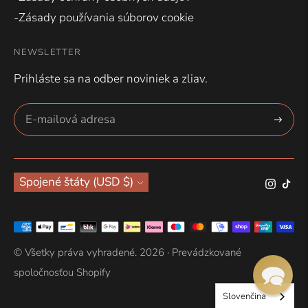
-Zásady používania súborov cookie
NEWSLETTER
Prihláste sa na odber noviniek a zliav.
Prihlásiť
sa
Mena
Spojené štáty (USD $)
Akceptované
spôsoby
© Všetky práva vyhradené. 2026 ·
Prevádzkované
platby
spoločnosťou Shopify
Slovenčina