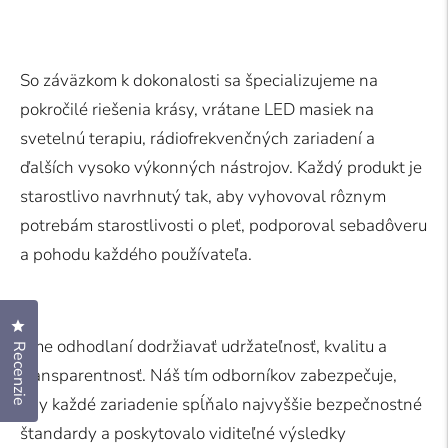
So záväzkom k dokonalosti sa špecializujeme na
pokročilé riešenia krásy, vrátane
LED masiek na
svetelnú terapiu
,
rádiofrekvenčných zariadení
a
ďalších vysoko výkonných nástrojov. Každý produkt je
starostlivo navrhnutý tak, aby vyhovoval rôznym
potrebám starostlivosti o pleť, podporoval sebadôveru
a pohodu každého používateľa.
Kliknutím otvoríte dialóg s recenziami
Sme odhodlaní dodržiavať udržateľnosť, kvalitu a
Recenzie
transparentnosť. Náš tím odborníkov zabezpečuje,
aby každé zariadenie spĺňalo najvyššie bezpečnostné
štandardy a poskytovalo viditeľné výsledky