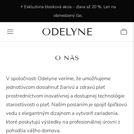
⚡ Exkluzívna blesková akcia – zľava až 20 %. Len na
obmedzený čas.
ODELYNE
✨ +15 000 spokojných zákazníkov! Ďakujeme, že ste s
nami!
O NÁS
V spoločnosti
Odelyne
veríme, že umožňujeme
jednotlivcom dosiahnuť žiarivú a zdravú pleť
prostredníctvom inovatívnej a dostupnej technológie
starostlivosti o pleť. Naším poslaním je spojiť špičkovú
vedu s elegantným dizajnom a vytvoriť zariadenia,
ktoré poskytujú výsledky na profesionálnej úrovni z
pohodlia vášho domova.