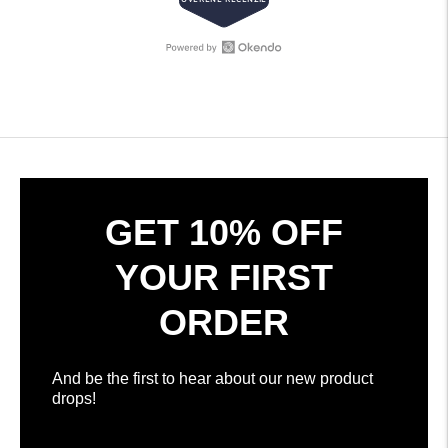
4.7
z
5
hviezdičiek
Otvoriť
308
recenzie
overené
Okendo
recenzie
v
s
novom
priemerom
okne
4.7
hviezdičiek
z
GET 10% OFF
5
podľa
YOUR FIRST
recenzií
Okendo
ORDER
And be the first to hear about our new product
drops!