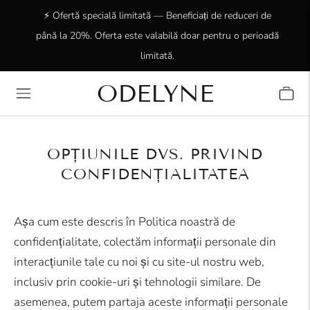
⚡ Ofertă specială limitată — Beneficiați de reduceri de
până la 20%. Oferta este valabilă doar pentru o perioadă
limitată.
ODELYNE
✨ +15.000 de clienți încântați! Vă mulțumim că sunteți
alături de noi!
OPȚIUNILE DVS. PRIVIND
CONFIDENȚIALITATEA
Așa cum este descris în Politica noastră de
confidențialitate, colectăm informații personale din
interacțiunile tale cu noi și cu site-ul nostru web,
inclusiv prin cookie-uri și tehnologii similare. De
asemenea, putem partaja aceste informații personale