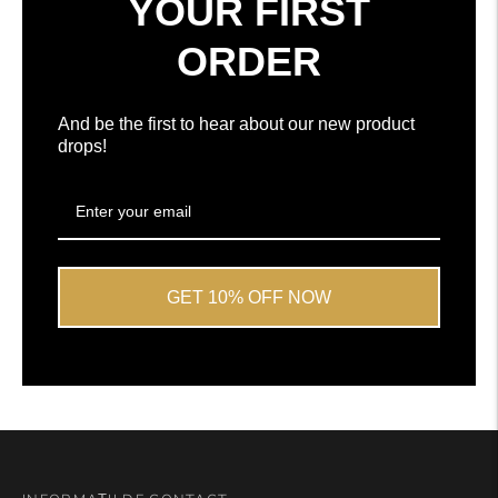
YOUR FIRST
5
de
ORDER
la
Okendo
Reviews
And be the first to hear about our new product
drops!
GET 10% OFF NOW