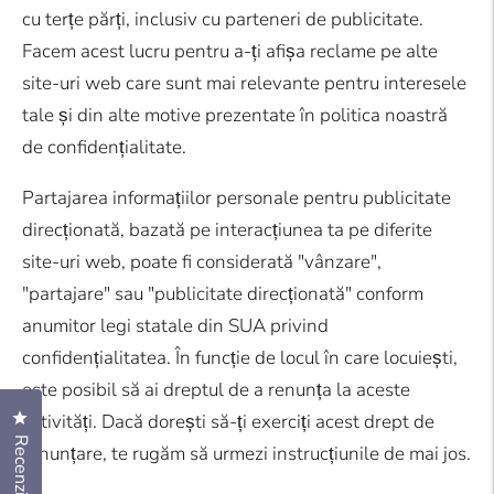
cu terțe părți, inclusiv cu parteneri de publicitate.
Facem acest lucru pentru a-ți afișa reclame pe alte
site-uri web care sunt mai relevante pentru interesele
tale și din alte motive prezentate în politica noastră
de confidențialitate.
Partajarea informațiilor personale pentru publicitate
direcționată, bazată pe interacțiunea ta pe diferite
site-uri web, poate fi considerată "vânzare",
"partajare" sau "publicitate direcționată" conform
anumitor legi statale din SUA privind
confidențialitatea. În funcție de locul în care locuiești,
este posibil să ai dreptul de a renunța la aceste
Apasă pentru a deschide dialogul de recenzii
activități. Dacă dorești să-ți exerciți acest drept de
Recenzii
renunțare, te rugăm să urmezi instrucțiunile de mai jos.