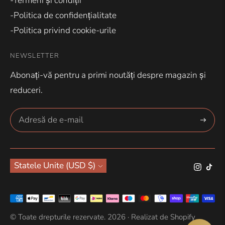
-Termeni și condiții
-Politica de confidențialitate
-Politica privind cookie-urile
NEWSLETTER
Abonați-vă pentru a primi noutăți despre magazin și
reduceri.
Abonar
Moneda
Statele Unite (USD $)
Metode
de
© Toate drepturile rezervate. 2026 ·
Realizat de Shopify