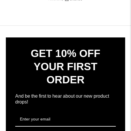
stele
Deschide
308
Okendo
recenzii
Reviews
verificate
într-
cu
o
o
fereastră
medie
nouă
de
4.7
GET 10% OFF
stele
din
YOUR FIRST
5
de
ORDER
la
Okendo
Reviews
And be the first to hear about our new product
drops!