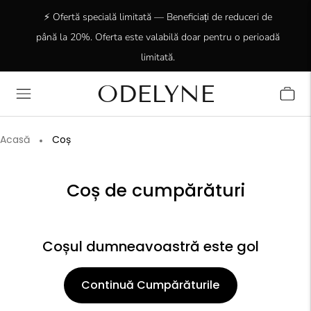
⚡ Ofertă specială limitată — Beneficiați de reduceri de
până la 20%. Oferta este valabilă doar pentru o perioadă
limitată.
ODELYNE
✨ +15.000 de clienți încântați! Vă mulțumim că sunteți
alături de noi!
Acasă
Coș
Coș de cumpărături
Coșul dumneavoastră este gol
Continuă Cumpărăturile