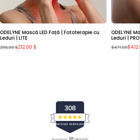
ODELYNE Mască LED Față | Fototerapie cu
ODELYNE Mas
Leduri | LITE
Leduri | PRO
212,00 $
$412
259,00 $
$471.00
308
Evaluat
RECENZII VERIFICATE
cu
4.7
din
5