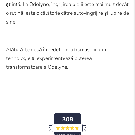
știință. La Odelyne, îngrijirea pielii este mai mult decât
o rutină, este o călătorie către auto-îngrijire și iubire de
sine.
Alătură-te nouă în redefinirea frumuseții prin
tehnologie și experimentează puterea
transformatoare a Odelyne.
308
Evaluat
RECENZII VERIFICATE