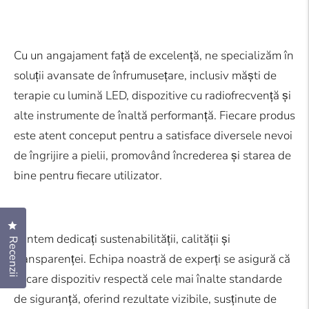
Cu un angajament față de excelență, ne specializăm în
soluții avansate de înfrumusețare, inclusiv
măști de
terapie cu lumină LED
,
dispozitive cu radiofrecvență
și
alte instrumente de înaltă performanță. Fiecare produs
este atent conceput pentru a satisface diversele nevoi
de îngrijire a pielii, promovând încrederea și starea de
bine pentru fiecare utilizator.
Apasă pentru a deschide dialogul de recenzii
Suntem dedicați sustenabilității, calității și
Recenzii
transparenței. Echipa noastră de experți se asigură că
fiecare dispozitiv respectă cele mai înalte standarde
de siguranță, oferind rezultate vizibile, susținute de