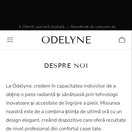
⚡ Ofertă specială limitată — Beneficiați de reduceri de
până la 20%. Oferta este valabilă doar pentru o perioadă
ODELYNE
✨ +15.000 de clienți încântați! Vă mulțumim că sunteți
limitată.
alături de noi!
DESPRE NOI
La
Odelyne
, credem în capacitatea indivizilor de a
obține o piele radiantă și sănătoasă prin tehnologii
inovatoare și accesibile de îngrijire a pielii. Misiunea
noastră este de a combina știința de ultimă oră cu un
design elegant, creând dispozitive care oferă rezultate
de nivel profesional din confortul casei tale.