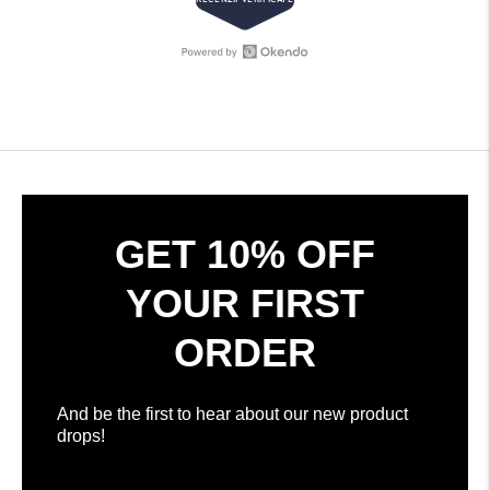
cu
4.7
din
5
stele
Deschide
308
Okendo
recenzii
Reviews
verificate
într-
cu
o
o
fereastră
medie
nouă
de
4.7
GET 10% OFF
stele
din
YOUR FIRST
5
de
ORDER
la
Okendo
Reviews
And be the first to hear about our new product
drops!