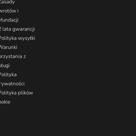
Zasady
wrotów i
efundacji
2 lata gwarancji
Polityka wysyłki
Warunki
orzystania z
sługi
Polityka
rywatności
Polityka plików
ookie