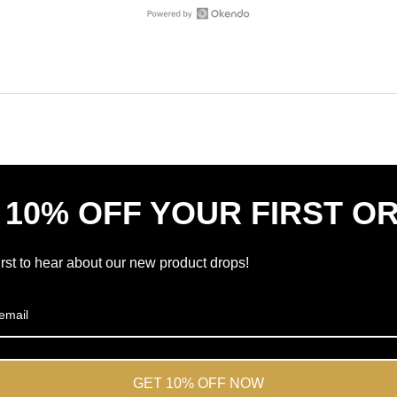
z
5
gwiazdek
Otwórz
308
opinie
zweryfikowanych
Okendo
opinii
w
ze
nowym
średnią
oknie
4.7
gwiazdek
na
5
 10% OFF YOUR FIRST O
według
opinii
Okendo
irst to hear about our new product drops!
GET 10% OFF NOW