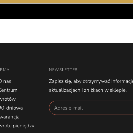
IRMA
NEWSLETTER
O nas
Zapisz się, aby otrzymywać informacj
Centrum
aktualizacjach i zniżkach w sklepie.
wrotów
90-dniowa
warancja
wrotu pieniędzy