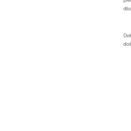
pie
dba
Doł
doś