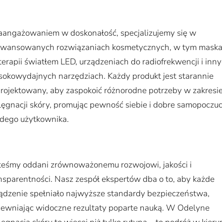
aangażowaniem w doskonałość, specjalizujemy się w
awansowanych rozwiązaniach kosmetycznych, w tym
mask
terapii światłem LED
,
urządzeniach do radiofrekwencji
i inn
okowydajnych narzędziach. Każdy produkt jest starannie
rojektowany, aby zaspokoić różnorodne potrzeby w zakresi
lęgnacji skóry, promując pewność siebie i dobre samopoczuc
dego użytkownika.
teśmy oddani zrównoważonemu rozwojowi, jakości i
nsparentności. Nasz zespół ekspertów dba o to, aby każde
ądzenie spełniało najwyższe standardy bezpieczeństwa,
ewniając widoczne rezultaty poparte nauką. W Odelyne