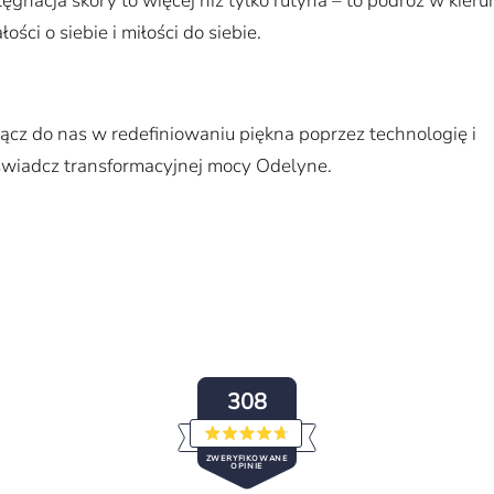
lęgnacja skóry to więcej niż tylko rutyna – to podróż w kieru
łości o siebie i miłości do siebie.
ącz do nas w redefiniowaniu piękna poprzez technologię i
wiadcz transformacyjnej mocy Odelyne.
308
Oceniono
ZWERYFIKOWANE
na
OPINIE
4.7