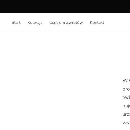
⚡ Ekskluzywna w
Start
Kolekcja
Centrum Zwrotów
Kontakt
W
pro
tec
naj
urz
wł