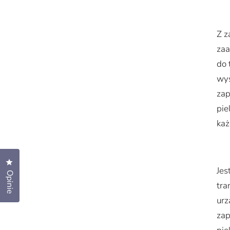
Z z
za
do 
wys
zap
pie
każ
Kliknij, aby otworzyć okno dialogowe opinii
Jes
Opinie
tra
urz
zap