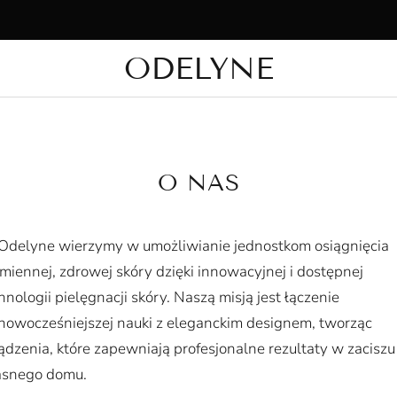
yprzedaż błyskawiczna — skorzystaj z rabatu nawet do 20%. Oferta og
ODELYNE
✨ Ponad 15 000 zadowolonych klientów! Dziękujemy za zaufanie!
O NAS
Odelyne
wierzymy w umożliwianie jednostkom osiągnięcia
miennej, zdrowej skóry dzięki innowacyjnej i dostępnej
hnologii pielęgnacji skóry. Naszą misją jest łączenie
nowocześniejszej nauki z eleganckim designem, tworząc
ądzenia, które zapewniają profesjonalne rezultaty w zaciszu
asnego domu.