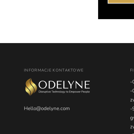
INFORMACJE KONTAKTOWE
F
-
-
z
Hello@odelyne.com
-
g
z