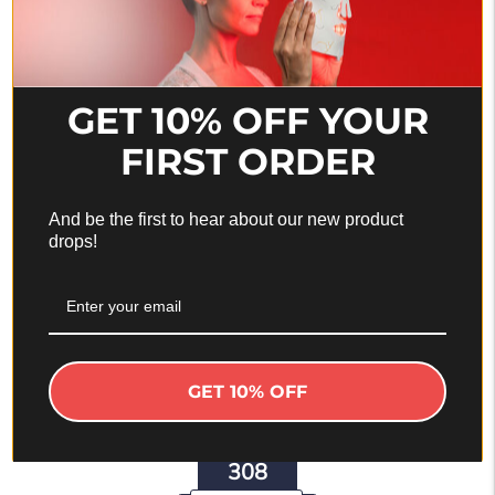
GET 10% OFF YOUR
ODELYNE® ILLUME™ | Masażer do twarzy |
FIRST ORDER
Częstotliwość radiowa RF
Cena
Cena
$235.00
$164.00
And be the first to hear about our new product
regularna
promocyjna
drops!
Wyświetlasz 1-3 z 3 produktów
GET 10% OFF
308