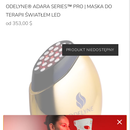
ODELYNE® ADARA SERIES™ PRO | MASKA DO
TERAPII ŚWIATŁEM LED
Cena
od 353,00 $
regularna
PRODUKT NIEDOSTĘPNY