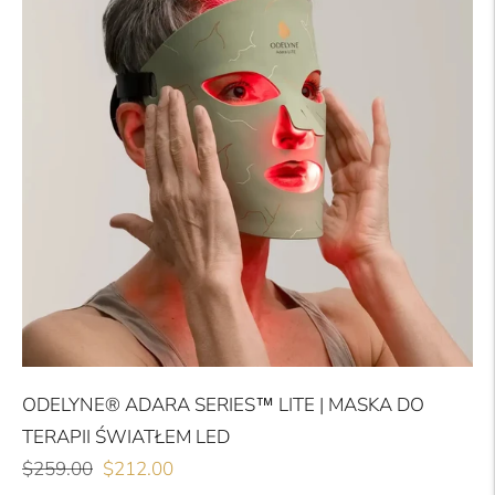
ODELYNE® ADARA SERIES™ LITE | MASKA DO
TERAPII ŚWIATŁEM LED
Cena
Cena
$259.00
$212.00