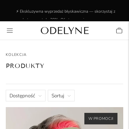
⚡ Ekskluzywna wyprzedaż błyskawiczna — skorzystaj z
rabatu nawet do 20%. Oferta ograniczona czasowo.
ODELYNE
✨ Ponad 15 000 zadowolonych klientów! Dziękujemy za
zaufanie!
KOLEKCJA
PRODUKTY
Dostępność
Sortuj
W PROMOCJI