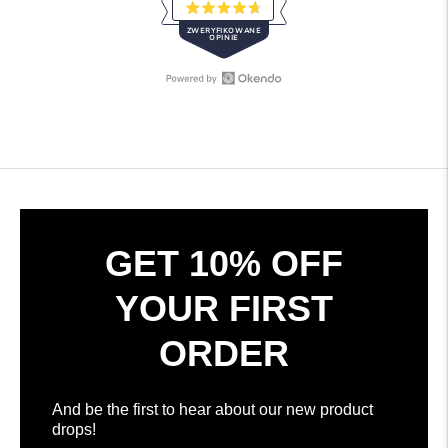
Oceniono
ZWERYFIKOWANE
na
OPINIE
4.7
z
5
gwiazdek
Otwórz
308
opinie
zweryfikowanych
Okendo
opinii
w
ze
nowym
średnią
oknie
4.7
gwiazdek
na
GET 10% OFF
5
według
YOUR FIRST
opinii
Okendo
ORDER
And be the first to hear about our new product
drops!