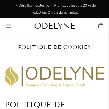
⚡ Offre flash exclusive — Profitez de jusqu'à 20 % de
réduction. Offre à durée limitée.
ODELYNE
✨ Plus de 15 000 clients ravis ! Merci de nous faire
confiance !
POLITIQUE DE COOKIES
POLITIQUE DE