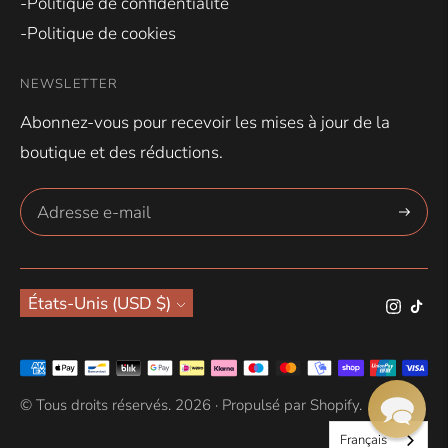
-Politique de confidentialité
-Politique de cookies
NEWSLETTER
Abonnez-vous pour recevoir les mises à jour de la
boutique et des réductions.
S'abonn
Devise
États-Unis (USD $)
Méthodes
de
© Tous droits réservés. 2026 ·
Propulsé par Shopify
.
paiement
Français