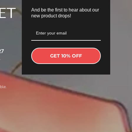
ET
And be the first to hear about our
new product drops!
27
GET 10% OFF
ble.