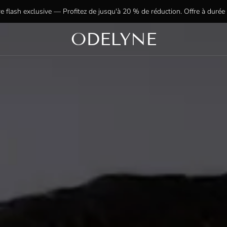
e flash exclusive — Profitez de jusqu'à 20 % de réduction. Offre à durée 
ODELYNE
✨ Plus de 15 000 clients ravis ! Merci de nous faire confiance !