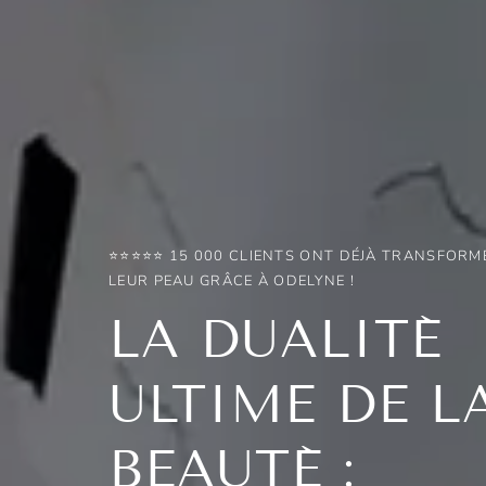
⭐⭐⭐⭐⭐ 15 000 CLIENTS ONT DÉJÀ TRANSFORM
LEUR PEAU GRÂCE À ODELYNE !
LA DUALITÉ
ULTIME DE L
BEAUTÉ :