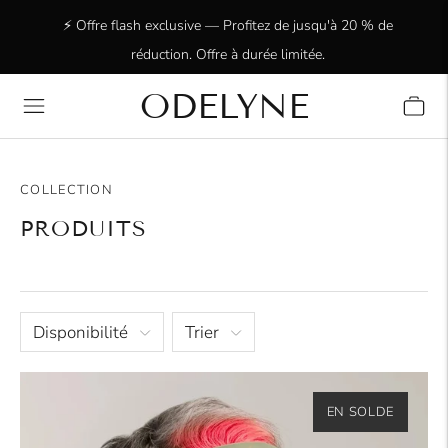
⚡ Offre flash exclusive — Profitez de jusqu'à 20 % de
réduction. Offre à durée limitée.
ODELYNE
✨ Plus de 15 000 clients ravis ! Merci de nous faire
confiance !
COLLECTION
PRODUITS
Disponibilité
Trier
EN SOLDE