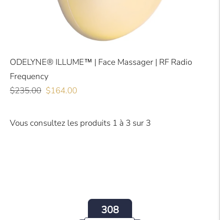
ODELYNE® ILLUME™ | Face Massager | RF Radio
Frequency
Prix
Prix
$235.00
$164.00
régulier
soldé
Vous consultez les produits 1 à 3 sur 3
308