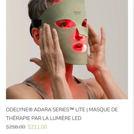
ODELYNE® ADARA SERIES™ LITE | MASQUE DE
THÉRAPIE PAR LA LUMIÈRE LED
Prix
Prix
$258.00
$211.00