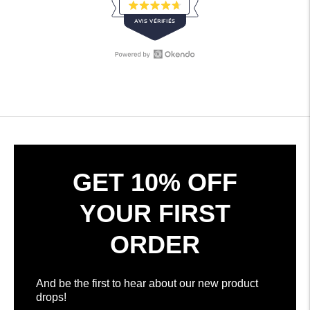
Noté
AVIS VÉRIFIÉS
4.7
sur
5
étoiles
Ouvrir
308
les
avis
avis
vérifiés
Okendo
avec
dans
une
une
moyenne
nouvelle
de
fenêtre
4.7
GET 10% OFF
étoiles
sur
YOUR FIRST
5
par
ORDER
Okendo
Reviews
And be the first to hear about our new product
drops!