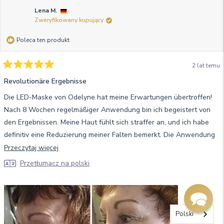
Lena M.
Zweryfikowany kupujący
Poleca ten produkt
2 lat temu
Oceniono
na
Revolutionäre Ergebnisse
5
z
Die LED-Maske von Odelyne hat meine Erwartungen übertroffen!
5
gwiazdek
Nach 8 Wochen regelmäßiger Anwendung bin ich begeistert von
den Ergebnissen. Meine Haut fühlt sich straffer an, und ich habe
definitiv eine Reduzierung meiner Falten bemerkt. Die Anwendung
ist einfach und angenehm, und ich freue mich jedes Mal darauf, sie
Przeczytaj
Przeczytaj więcej
zu verwenden. Diese Maske ist ein echter Gamechanger in meiner
więcej
Przetłumacz na polski
Hautpflegeroutine. Ich kann sie jedem empfehlen, der nach einer
o
wirksamen Lösung zur Reduzierung von Falten sucht.
tej
opinii
Polski