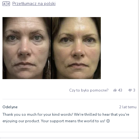
skincare routine. While I was initially skeptical, I'm now a believer
więcej
Przetłumacz na polski
in the power of LED therapy for skincare. Highly recommend for
o
anyone looking to address forehead wrinkles
tej
opinii
Tak,
Nie
Czy to było pomocne?
43
3
ta
osoby
ta
os
opinia
zagłosowa
opi
za
od
na
od
na
Odelyne
2 lat temu
Sophia
tak
Sop
nie
Thank you so much for your kind words! We're thrilled to hear that you're
H.
H.
była
nie
enjoying our product. Your support means the world to us! 😊
pomocna.
był
po