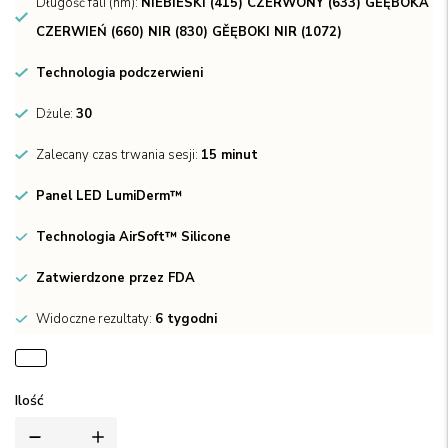
Długość fali (nm):
NIEBIESKI (415) CZERWONY (633) GĚĘBOKA
CZERWIEŃ (660) NIR (830) GĚĘBOKI NIR (1072)
Technologia podczerwieni
Dżule:
30
Zalecany czas trwania sesji:
15 minut
Panel LED LumiDerm™
Technologia AirSoft™ Silicone
Zatwierdzone przez FDA
Widoczne rezultaty:
6 tygodni
Ilość