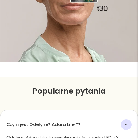
Popularne pytania
Czym jest Odelyne® Adara Lite™?
Odelyne Adara Lite to wysokiej jakości maska LED z 3