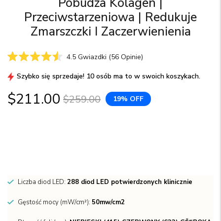
Pobudza Kolagen |
Przeciwstarzeniowa | Redukuje
Zmarszczki I Zaczerwienienia
Kliknij,
4.5
Gwiazdki
(56 Opinie)
Oceniono
żeby
na
Szybko się sprzedaje! 10 osób ma to w swoich koszykach.
przewinąć
4.5
z
do
5
$211.00
$259.00
19% OFF
opinii
gwiazdek
Liczba diod LED:
288 diod LED potwierdzonych klinicznie
Gęstość mocy (mW/cm²):
50mw/cm2