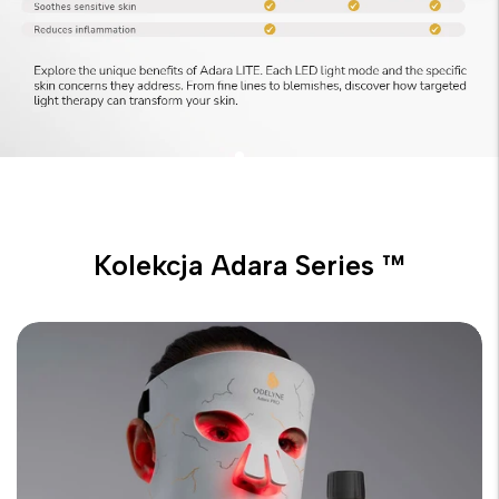
energii dostarczanej do skóry podczas 10-minutowej
sesji terapii LED. Wskazuje, ile terapeutycznego światła
dociera do skóry, przyczyniając się do skutecznych
rezultatów.
Kolekcja Adara Series ™