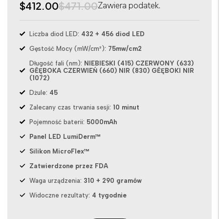
$412.00
$471.00
Zawiera podatek.
Liczba diod LED:
432 + 456 diod LED
Gęstość Mocy (mW/cm²):
75mw/cm2
Długość fali (nm):
NIEBIESKI (415) CZERWONY (633)
GĚĘBOKA CZERWIEŃ (660) NIR (830) GĚĘBOKI NIR
(1072)
Dżule:
45
Zalecany czas trwania sesji:
10 minut
Pojemność baterii:
5000mAh
Panel LED LumiDerm™
Silikon MicroFlex™
Zatwierdzone przez FDA
Waga urządzenia:
310 + 290 gramów
Widoczne rezultaty:
4 tygodnie