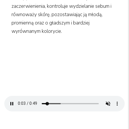
And be the first to hear about our new product
zaczerwienienia, kontroluje wydzielanie sebum i
drops!
równoważy skórę, pozostawiając ją młodą,
promienną oraz o gładszym i bardziej
wyrównanym kolorycie.
GET 10% OFF