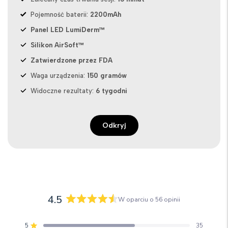
Pojemność baterii:
2200mAh
Panel LED LumiDerm™
Silikon AirSoft™
Zatwierdzone przez FDA
Waga urządzenia:
150 gramów
Widoczne rezultaty:
6 tygodni
Odkryj
4.5
W oparciu o 56 opinii
Oceniono
na
5
35
Oceniono na z 5 gwiazdek