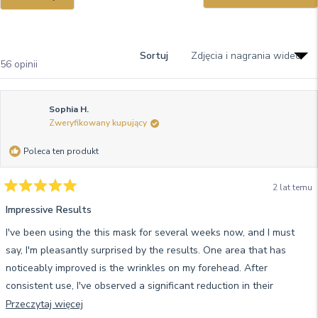
się
nowym
w
no
oknie
okn
Sortuj
Wczytywanie...
56 opinii
Sophia H.
Zweryfikowany kupujący
Poleca ten produkt
2 lat temu
Oceniono
na
Impressive Results
5
z
I've been using the this mask for several weeks now, and I must
5
gwiazdek
say, I'm pleasantly surprised by the results. One area that has
noticeably improved is the wrinkles on my forehead. After
consistent use, I've observed a significant reduction in their
appearance. The mask is easy to use and fits seamlessly into my
Przeczytaj
Przeczytaj więcej