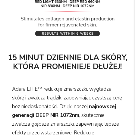
15 MINUT DZIENNIE DLA SKÓRY,
KTÓRA PROMIENIEJE DŁUŻEJ!
Adara LITE™ redukuje zmarszczki, wygładza
skórę i zwalcza trądzik, zapewniając czystszą cerę
bez niedoskonałości. Dzięki naszej
najnowszej
GET 10% OFF YOUR
generacji DEEP NIR 1072nm
, skutecznie
FIRST ORDER
zwalcza głębsze zmarszczki, zapewniając lepsze
efekty przeciwstarzeniowe. Redukuje