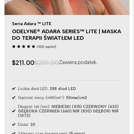
Seria Adara ™ LITE
ODELYNE® ADARA SERIES™ LITE | MASKA
DO TERAPII ŚWIATŁEM LED
(100 opinii)
$211.00
$259.00
Zawiera podatek.
Liczba diod LED:
288 diod LED
Gęstość mocy (mW/cm²):
50mw/cm2
Długość fali (nm):
NIEBIESKI (415) CZERWONY (633)
GĚĘBOKA CZERWIEŃ (660) NIR (830) GĚĘBOKI NIR
(1072)
Dżule:
30
Zalecany czas trwania sesji:
15 minut