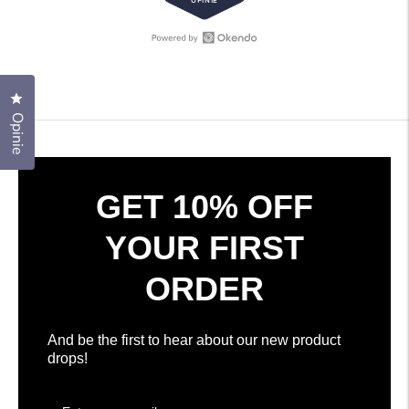
OPINIE
4.7
z
5
gwiazdek
Otwórz
308
opinie
zweryfikowanych
Okendo
opinii
Kliknij, aby otworzyć okno dialogowe opinii
w
ze
Opinie
nowym
średnią
oknie
4.7
gwiazdek
na
GET 10% OFF
5
według
YOUR FIRST
opinii
Okendo
ORDER
And be the first to hear about our new product
drops!