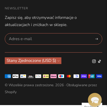
NEWSLETTER
Zapisz się, aby otrzymywać informacje o
aktualizacjach i zniżkach w sklepie.
Zapisz
się
Waluta
Stany Zjednoczone (USD $)
Akceptowane
metody
© Wszelkie prawa zastrzeżone. 2026 ·
Obsługiwane przez
płatności
Shopify