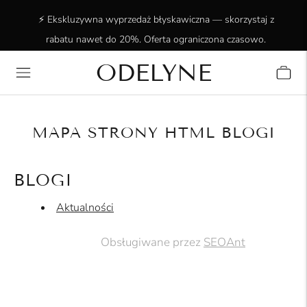
⚡ Ekskluzywna wyprzedaż błyskawiczna — skorzystaj z
rabatu nawet do 20%. Oferta ograniczona czasowo.
ODELYNE
✨ Ponad 15 000 zadowolonych klientów! Dziękujemy za
zaufanie!
MAPA STRONY HTML BLOGI
BLOGI
Aktualności
Obsługiwane przez
SEOAnt