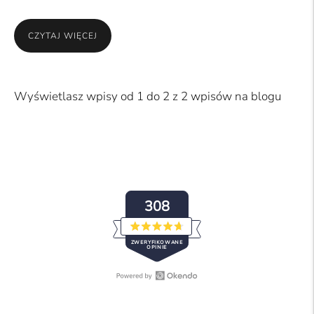
CZYTAJ WIĘCEJ
Wyświetlasz wpisy od 1 do 2 z 2 wpisów na blogu
308
Oceniono
ZWERYFIKOWANE
na
OPINIE
4.7
z
5
gwiazdek
Otwórz
308
opinie
zweryfikowanych