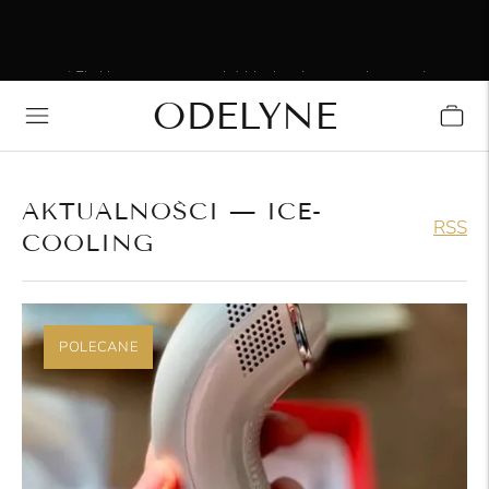
⚡ Ekskluzywna wyprzedaż błyskawiczna — skorzystaj z
rabatu nawet do 20%. Oferta ograniczona czasowo.
ODELYNE
✨ Ponad 15 000 zadowolonych klientów! Dziękujemy za
zaufanie!
AKTUALNOŚCI
— ICE-
RSS
COOLING
POLECANE