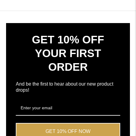
Okendo
opinii
w
ze
nowym
średnią
oknie
4.7
gwiazdek
na
GET 10% OFF
5
według
YOUR FIRST
opinii
Okendo
ORDER
And be the first to hear about our new product
drops!
GET 10% OFF NOW