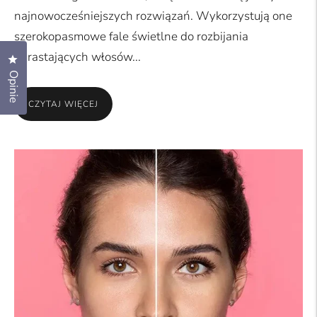
najnowocześniejszych rozwiązań. Wykorzystują one
szerokopasmowe fale świetlne do rozbijania
odrastających włosów...
Kliknij, aby otworzyć okno dialogowe opinii
Opinie
CZYTAJ WIĘCEJ