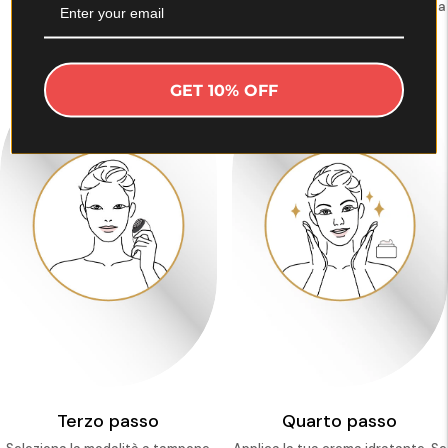
Detergere ed esfoliare.
Applica il gel o il siero sulla testina
del dispositivo.
GET 10% OFF
Terzo passo
Quarto passo