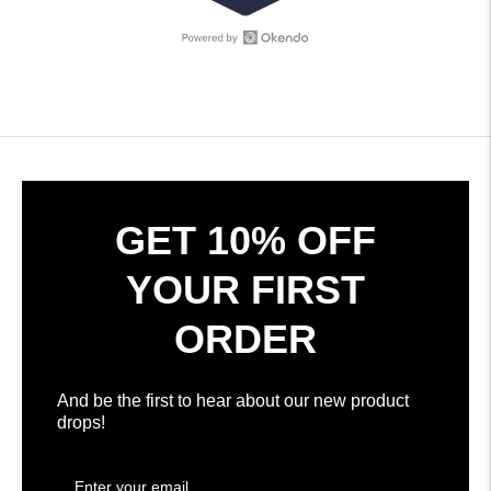
su
5
stelle
Apri
308
Recensioni
recensioni
Okendo
verificate
in
con
una
una
nuova
media
finestra
di
4.7
GET 10% OFF
stelle
su
YOUR FIRST
5
da
ORDER
Okendo
Reviews
And be the first to hear about our new product
drops!