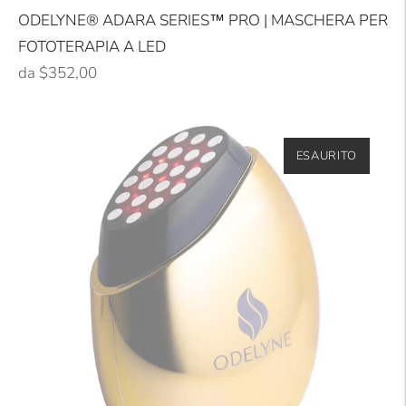
ODELYNE® ADARA SERIES™ PRO | MASCHERA PER
FOTOTERAPIA A LED
Prezzo
da $352,00
normale
ESAURITO