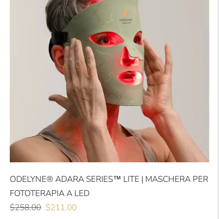
ODELYNE® ADARA SERIES™ LITE | MASCHERA PER
FOTOTERAPIA A LED
Prezzo
Prezzo
$258.00
$211.00