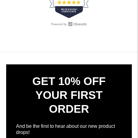
Valutato
RECENSIONI
4.7
VERIFICATE
su
5
stelle
Apri
308
Recensioni
recensioni
Okendo
verificate
in
con
una
una
nuova
media
finestra
di
4.7
GET 10% OFF
stelle
su
YOUR FIRST
5
da
ORDER
Okendo
Reviews
And be the first to hear about our new product
drops!