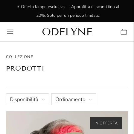
⚡ Offerta lampo esclusiva — Approfitta di sconti fino al
20%. Solo per un periodo limitato.
ODELYNE
✨ Oltre 15.000 clienti entusiasti! Grazie per essere con
noi!
COLLEZIONE
PRODOTTI
Disponibilità
Ordinamento
IN OFFERTA