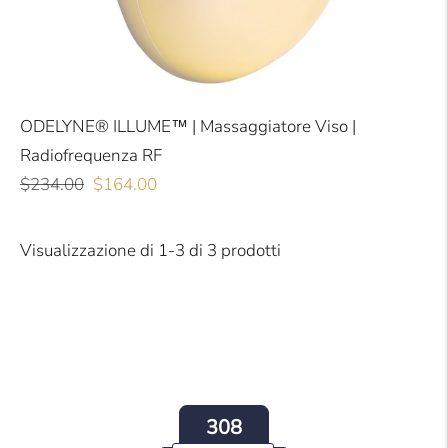
ODELYNE® ILLUME™ | Massaggiatore Viso |
Radiofrequenza RF
Prezzo
Prezzo
$234.00
$164.00
normale
scontato
Visualizzazione di 1-3 di 3 prodotti
308