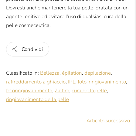
Dovresti anche mantenere la tua pelle idratata con un
agente lenitivo ed evitare l'uso di qualsiasi cura della
pelle cosmeceutica.
Condividi
Classificato in:
Bellezza
,
épilation
,
depilazione
,
raffreddamento a ghiaccio
,
IPL
,
foto-ringiovanimento
,
fotoringiovanimento
,
Zaffiro
,
cura della pelle
,
ringiovanimento della pelle
Articolo successivo