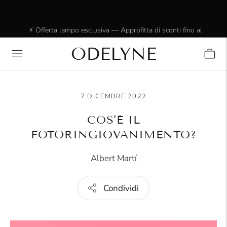
⚡ Offerta lampo esclusiva — Approfitta di sconti fino al
20%. Solo per un periodo limitato.
ODELYNE
✨ Oltre 15.000 clienti entusiasti! Grazie per essere con
noi!
7 DICEMBRE 2022
COS'È IL
FOTORINGIOVANIMENTO?
Albert Martí
Condividi