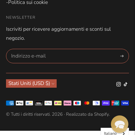
-Politica sui cookie
NEWSLETTER
Iscriviti per ricevere aggiornamenti e sconti sul
negozio.
Abbonar
Valuta
Stati Uniti (USD $)
Metodi
di
© Tutti i diritti riservati. 2026 ·
Realizzato da Shopify
.
pagamento
accettati
Italiano