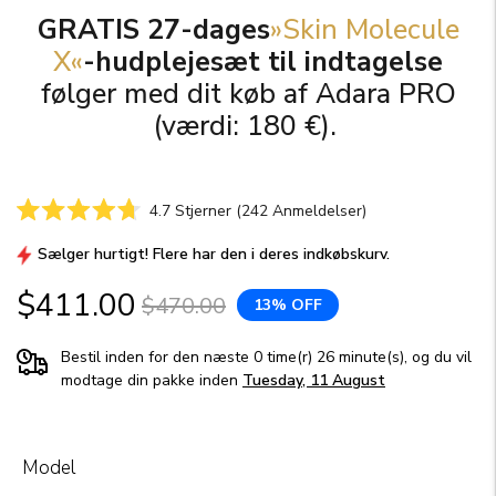
GRATIS 27-dages
»Skin Molecule
X«
-hudplejesæt til indtagelse
følger med dit køb af Adara PRO
(værdi: 180 €).
Klik
4.7
Stjerner
(242 Anmeldelser)
Vurderet
for
4.7
Sælger hurtigt! Flere har den i deres indkøbskurv.
at
ud
af
gå
5
$411.00
$470.00
13% OFF
til
stjerner
anmeldelser
Bestil inden for den næste 0 time(r) 26 minute(s), og du vil
modtage din pakke inden
Tuesday, 11 August
Model