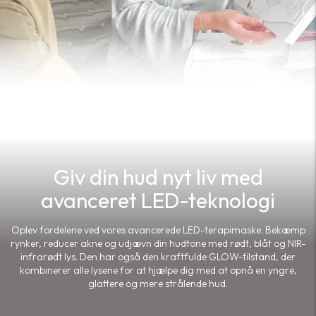
Afslør en fejlfri hud med Adara PRO
Giv din hud nyt liv med
avanceret LED-teknologi
Oplev fordelene ved vores avancerede LED-terapimaske. Bekæmp
rynker, reducer akne og udjævn din hudtone med rødt, blåt og NIR-
infrarødt lys. Den har også den kraftfulde GLOW-tilstand, der
kombinerer alle lysene for at hjælpe dig med at opnå en yngre,
glattere og mere strålende hud.