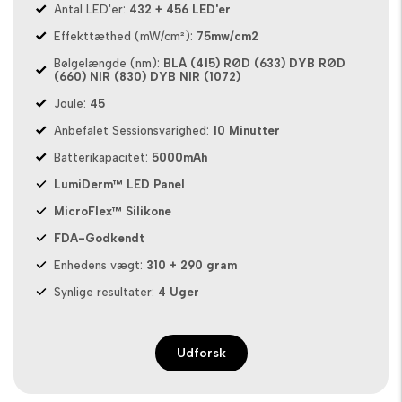
Antal LED'er:
432 + 456 LED'er
Effekttæthed (mW/cm²):
75mw/cm2
Bølgelængde (nm):
BLÅ (415) RØD (633) DYB RØD
(660) NIR (830) DYB NIR (1072)
Joule:
45
Anbefalet Sessionsvarighed:
10 Minutter
Batterikapacitet:
5000mAh
LumiDerm™ LED Panel
MicroFlex™ Silikone
FDA-Godkendt
Enhedens vægt:
310 + 290 gram
Synlige resultater:
4 Uger
Udforsk