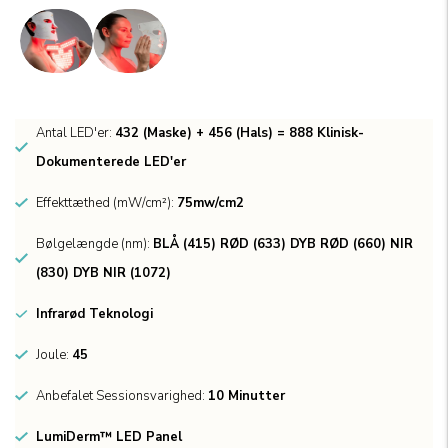
Antal LED'er:
432 (Maske) + 456 (Hals) = 888 Klinisk-
Dokumenterede LED'er
Effekttæthed (mW/cm²):
75mw/cm2
Bølgelængde (nm):
BLÅ (415) RØD (633) DYB RØD (660) NIR
(830) DYB NIR (1072)
Infrarød Teknologi
Joule:
45
Anbefalet Sessionsvarighed:
10 Minutter
LumiDerm™ LED Panel