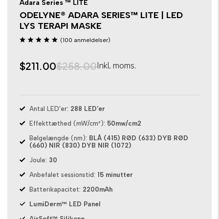
Adara Series ™ LITE
ODELYNE® ADARA SERIES™ LITE | LED
LYS TERAPI MASKE
(100 anmeldelser)
$211.00
$258.00
Inkl. moms.
Antal LED'er:
288 LED'er
Effekttæthed (mW/cm²):
50mw/cm2
Bølgelængde (nm):
BLÅ (415) RØD (633) DYB RØD
(660) NIR (830) DYB NIR (1072)
Joule:
30
Anbefalet sessionstid:
15 minutter
Batterikapacitet:
2200mAh
LumiDerm™ LED Panel
AirSoft™ Silikone