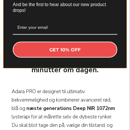
And be the first to hear about our new product
drops!
GET 10% OFF
Opnå strålende og ungdommelig
hud uden besvær med blot 10
minutter om dagen.
Adara PRO er designet til ultimativ
bekvemmelighed og kombinerer avanceret rød,
blå og
næste generations Deep NIR 1072nm
lysterapi for at målrette selv de dybeste rynker.
Du skal blot tage den på, vælge din tilstand, og