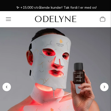
✨ +15.000 strålende kunder! Tak fordi I er med os!
ODELYNE