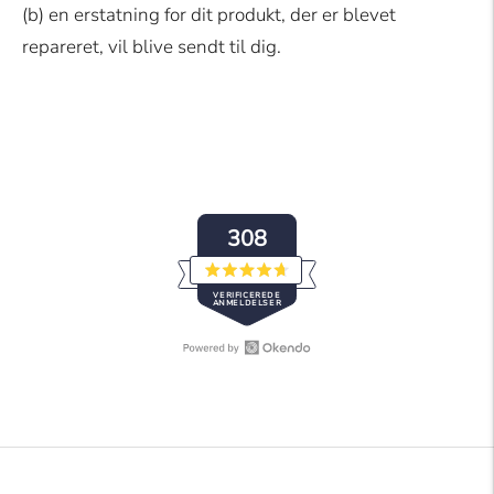
(b) en erstatning for dit produkt, der er blevet
repareret, vil blive sendt til dig.
308
Vurderet
VERIFICEREDE
4.7
ANMELDELSER
ud
af
5
stjerner
Åbn
308
Okendo
bekræftede
Reviews
anmeldelser
i
med
et
et
nyt
gennemsnit