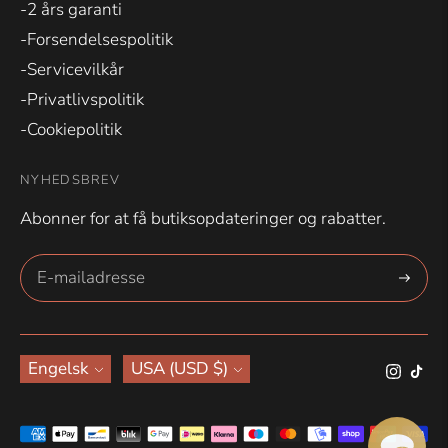
-2 års garanti
-Forsendelsespolitik
-Servicevilkår
-Privatlivspolitik
-Cookiepolitik
NYHEDSBREV
Abonner for at få butiksopdateringer og rabatter.
Abonne
Sprog
Valuta
Engelsk
USA (USD $)
Accepterede