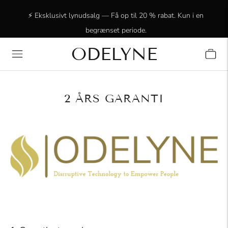
⚡ Eksklusivt lynudsalg — Få op til 20 % rabat. Kun i en
begrænset periode.
✨ +15.000 strålende kunder! Tak fordi I er med os!
ODELYNE
2 ÅRS GARANTI