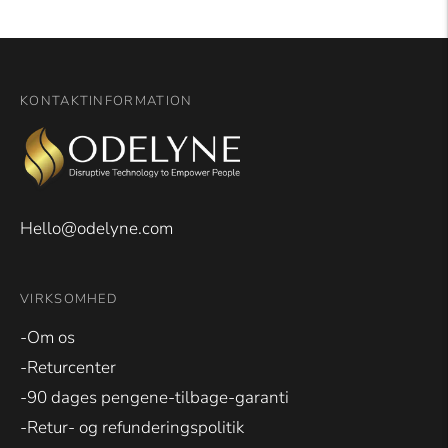
vindue
på
4.7
stjerner
ud
KONTAKTINFORMATION
af
5
af
Okendo
Anmeldelser
Hello@odelyne.com
VIRKSOMHED
-Om os
-Returcenter
-90 dages pengene-tilbage-garanti
-Retur- og refunderingspolitik