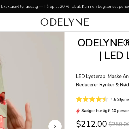
 Eksklusivt lynudsalg — Få op til 20 % rabat. Kun i en begrænset perio
ODELYNE
✨ +15.000 strålende kunder! Tak fordi I er med os!
ODELYNE®
| LED
LED Lysterapi Maske Ans
Reducerer Rynker & Rø
4.5
Stjern
Vurderet
4.5
Sælger hurtigt! 10 person
ud
af
5
$212.00
$259.0
stjerner