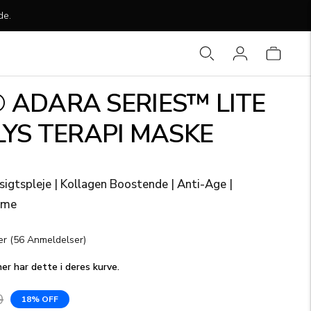
de.
 ADARA SERIES™ LITE
 LYS TERAPI MASKE
igtspleje | Kollagen Boostende | Anti-Age |
dme
Klik
er
(56 Anmeldelser)
for
er har dette i deres kurve.
at
gå
0
til
18% OFF