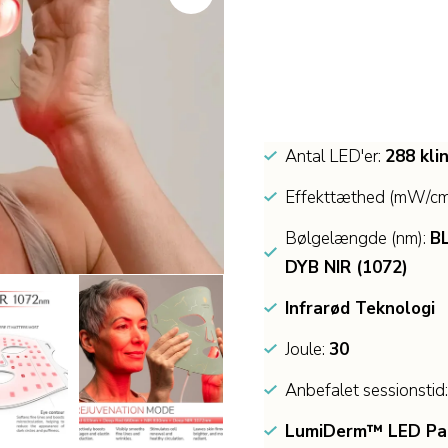
Antal LED'er:
288 kli
Effekttæthed (mW/cm
Bølgelængde (nm):
BL
DYB NIR (1072)
Infrarød Teknologi
Joule:
30
Anbefalet sessionstid
LumiDerm™ LED Pa