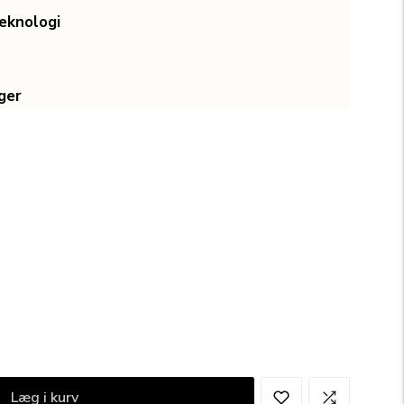
eknologi
ger
Læg i kurv