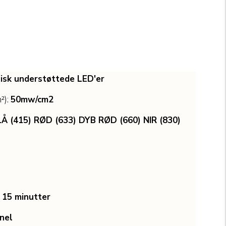
anmeldelser
nisk understøttede LED'er
²):
50mw/cm2
Å (415) RØD (633) DYB RØD (660) NIR (830)
:
15 minutter
nel