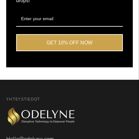
drops!
GET 10% OFF NOW
YHTEYSTIEDOT
Hello@odelyne.com