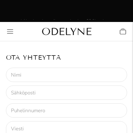
⚡ Ainutlaatuinen pikamyynti — jopa 20 %:n alennus.
Tarjous voimassa vain rajoitetun ajan.
ODELYNE
✨ +15 000 tyytyväistä asiakasta! Kiitos, että olette
mukana!
OTA YHTEYTTÄ