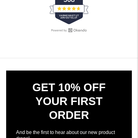
Arvosana
VARMENNETUT
4.7
ARVOSTELUT
/
5
tähteä
Avaa
308
Okendo
varmennettua
Reviews
arvostelua
uudessa
keskiarvolla
ikkunassa
4.7
tähteä
5:stä
Okendo
GET 10% OFF
Reviews
-
YOUR FIRST
palvelun
toimesta
ORDER
And be the first to hear about our new product