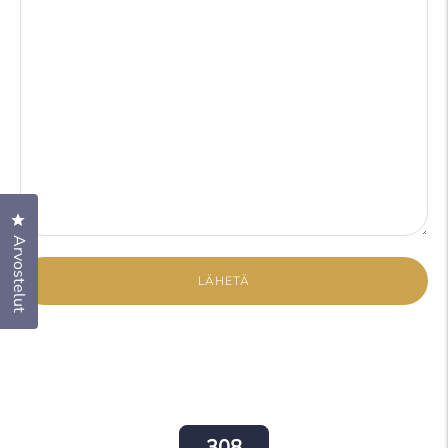
Klikkaa avataksesi arvosteludialogin
Arvostelut
LÄHETÄ
308