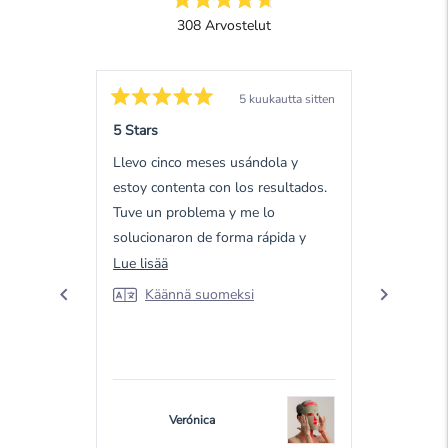
Arvosana
308
Arvostelut
4.7
/
308
5
varmennettua
tähteä
arvostelua
5 kuukautta sitten
keskiarvolla
Arvosana
Arvosana
5
5
5 Stars
5 Stars
4.7
/
/
5
5
tähteä
Llevo cinco meses usándola y
Good prod
tähteä
tähteä
5:stä
estoy contenta con los resultados.
Kään
Okendo
Tuve un problema y me lo
Reviews
solucionaron de forma rápida y
-
eficaz.
Lue
Lue lisää
palvelun
lisää
toimesta
Käännä suomeksi
tästä
arvostelusta
Verónica
D