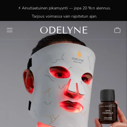
⚡ Ainutlaatuinen pikamyynti — jopa 20 %:n alennus.
Tarjous voimassa vain rajoitetun ajan.
ODELYNE
✨ +15 000 tyytyväistä asiakasta! Kiitos, että olette
mukana!