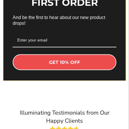
FIRST ORDER
ILLUME™
And be the first to hear about our new product
drops!
Elvytä ihoasi RF- ja EMS-hoidoilla.
Perimmäinen kannettava kasvojen nostolaite
säteilevää GLOW-ihoa varten.
DISCOVER
GET 10% OFF
Illuminating Testimonials from Our
Happy Clients