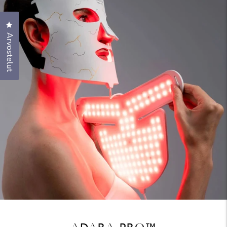
Klikkaa avataksesi arvosteludialogin
Arvostelut