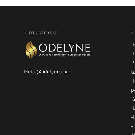
YHTEYSTIEDOT
Y
-
-
-
Hello@odelyne.com
t
-
p
-
-
-
-