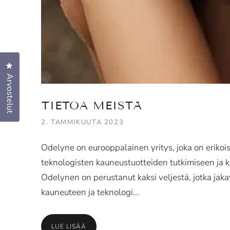
Klikkaa avataksesi arvosteludialogin
Arvostelut
TIETOA MEISTÄ
2. TAMMIKUUTA 2023
Odelyne on eurooppalainen yritys, joka on erikoi
teknologisten kauneustuotteiden tutkimiseen ja 
Odelynen on perustanut kaksi veljestä, jotka jak
kauneuteen ja teknologi...
LUE LISÄÄ