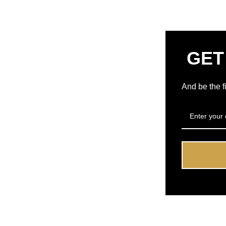
GET
And be the f