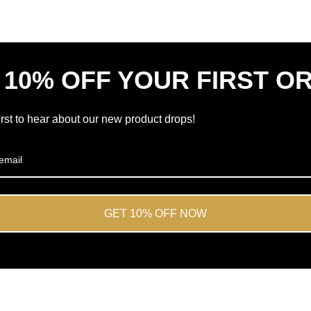
tähteä
5:stä
Okendo
Reviews
 10% OFF YOUR FIRST O
-
palvelun
toimesta
irst to hear about our new product drops!
GET 10% OFF NOW