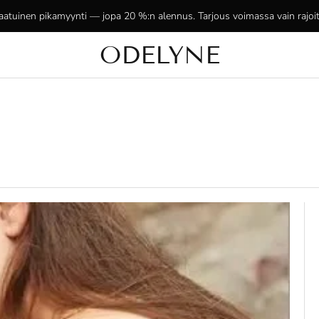
aatuinen pikamyynti — jopa 20 %:n alennus. Tarjous voimassa vain rajoit
ODELYNE
✨ +15 000 tyytyväistä asiakasta! Kiitos, että olette mukana!