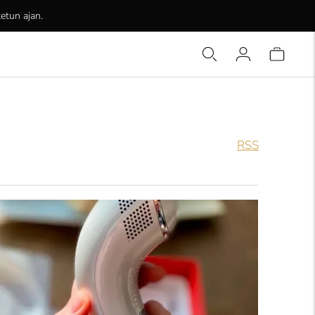
etun ajan.
RSS