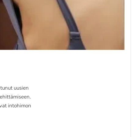
stunut uusien
kehittämiseen.
avat intohimon