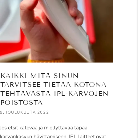
KAIKKI MITÄ SINUN
TARVITSEE TIETÄÄ KOTONA
TEHTÄVÄSTÄ IPL-KARVOJEN
POISTOSTA
9. JOULUKUUTA 2022
Jos etsit kätevää ja miellyttävää tapaa
karvankasvun hävittämiseen, IPL-laitteet ovat