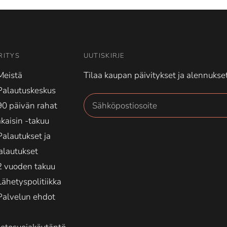
RITYS
UUTISKIRJE
Meistä
Tilaa kaupan päivitykset ja alennukset
Palautuskeskus
90 päivän rahat
akaisin -takuu
Palautukset ja
alautukset
2 vuoden takuu
Lähetyspolitiikka
Palvelun ehdot