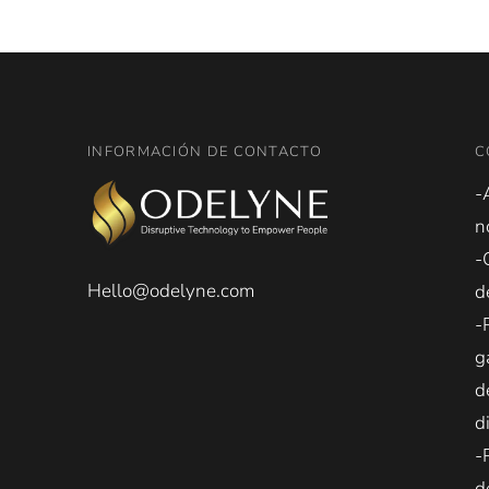
INFORMACIÓN DE CONTACTO
C
-
n
-
Hello@odelyne.com
d
-
g
d
d
-
d