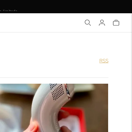
o limitado.
RSS