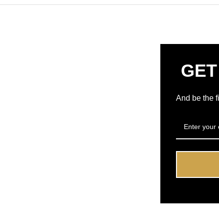
GET
And be the f