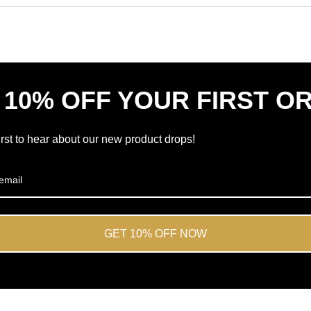
Okendo
con
en
una
una
media
nueva
de
ventana
4.7
estrellas
 10% OFF YOUR FIRST O
sobre
5
por
irst to hear about our new product drops!
Okendo
Reviews
GET 10% OFF NOW