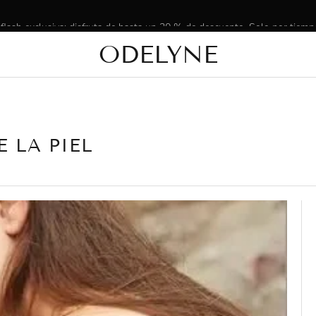
 flash exclusiva: disfruta de hasta un 20 % de descuento. Solo por tiemp
ODELYNE
✨ ¡Más de 15 000 clientes radiantes! ¡Gracias por estar con nosotros!
 LA PIEL