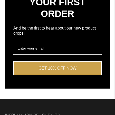
YOUR FIRST
5
por
ORDER
Okendo
Reviews
And be the first to hear about our new product
drops!
GET 10% OFF NOW