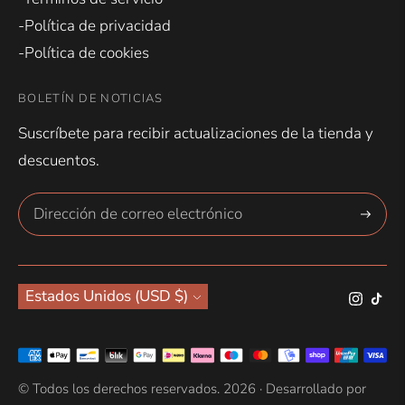
-Política de privacidad
-Política de cookies
BOLETÍN DE NOTICIAS
Suscríbete para recibir actualizaciones de la tienda y
descuentos.
Suscríbe
Moneda
Estados Unidos (USD $)
Métodos
de
© Todos los derechos reservados. 2026 ·
Desarrollado por