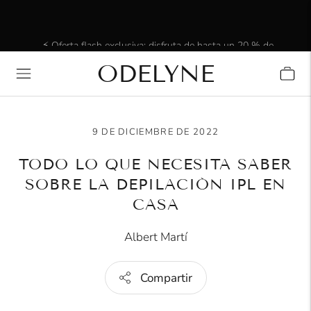
⚡ Oferta flash exclusiva: disfruta de hasta un 20 % de
descuento. Solo por tiempo limitado.
ODELYNE
✨ ¡Más de 15 000 clientes radiantes! ¡Gracias por estar
con nosotros!
9 DE DICIEMBRE DE 2022
TODO LO QUE NECESITA SABER
SOBRE LA DEPILACIÓN IPL EN
CASA
Albert Martí
Compartir