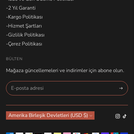
-2 Yıl Garanti
-Kargo Politikası
-Hizmet Şartları
-Gizlilik Politikası
-Çerez Politikası
BÜLTEN
Mağaza güncellemeleri ve indirimler için abone olun.
Abone
Ol
Para
Amerika Birleşik Devletleri (USD $)
Birimi