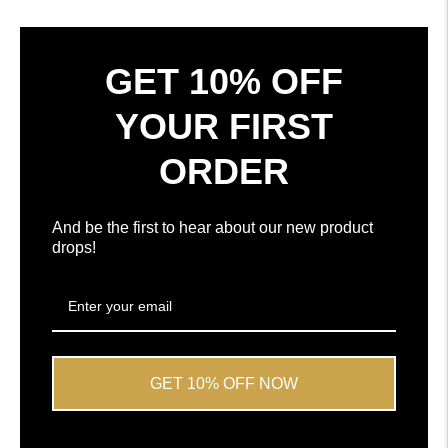
pencerede
5
aç
üzerinden
ortalama
4.7
GET 10% OFF
yıldızla
doğrulanmış
YOUR FIRST
yorum
ORDER
And be the first to hear about our new product
drops!
GET 10% OFF NOW