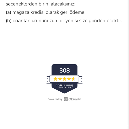
seçeneklerden birini alacaksınız:
(a) mağaza kredisi olarak geri ödeme.
(b) onarılan ürününüzün bir yenisi size gönderilecektir.
308
5
DOĞRULANMIŞ
yıldız
YORUMLAR
üzerinden
4.7
puan
verildi
Okendo
308
Reviews'i
Okendo
yeni
Reviews
bir
tarafından