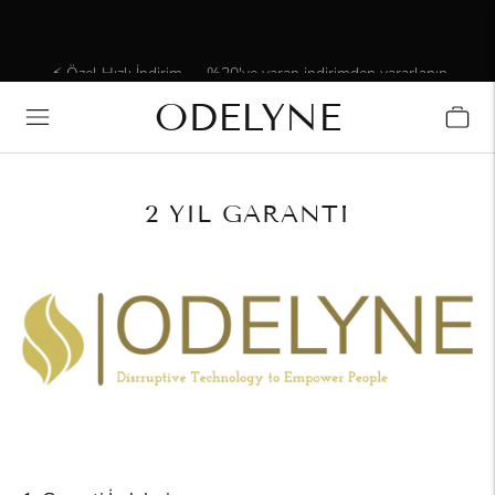
⚡ Özel Hızlı İndirim — %20'ye varan indirimden yararlanın.
Sadece sınırlı bir süre için.
ODELYNE
✨ 15.000'den fazla memnun müşteri! Bizimle olduğunuz
için teşekkür ederiz!
2 YIL GARANTI