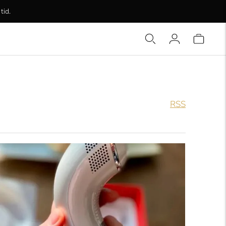
tid.
RSS