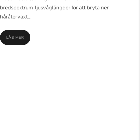
bredspektrum-ljusvåglängder för att bryta ner
håråterväxt...
LÄS MER