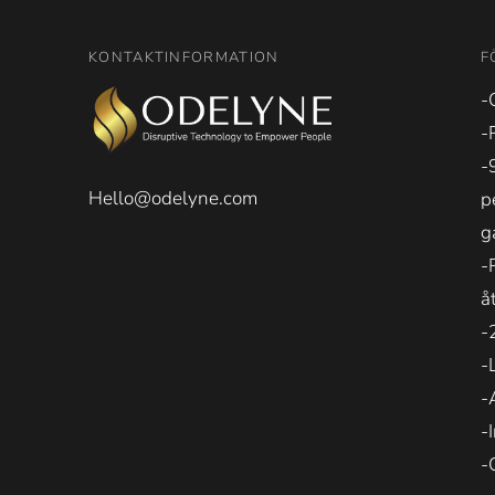
KONTAKTINFORMATION
F
-
-
-
Hello@odelyne.com
p
g
-
å
-
-
-
-
-