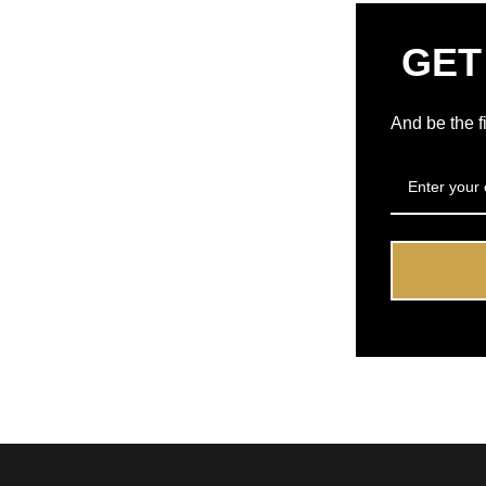
GET
And be the f