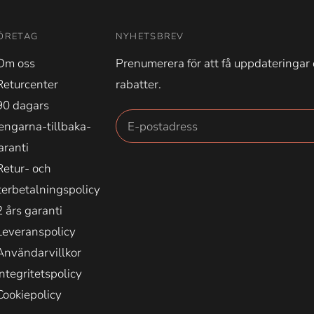
ÖRETAG
NYHETSBREV
Om oss
Prenumerera för att få uppdateringar
Returcenter
rabatter.
90 dagars
engarna-tillbaka-
aranti
Retur- och
terbetalningspolicy
2 års garanti
Leveranspolicy
Användarvillkor
Integritetspolicy
Cookiepolicy