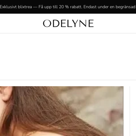
Exklusivt blixtrea — Få upp till 20 % rabatt. Endast under en begränsad 
ODELYNE
✨ +15 000 nöjda kunder! Tack för att ni är med oss!