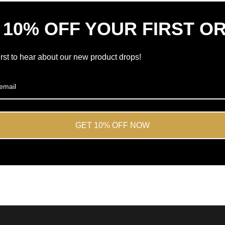
stjärnor
av
 10% OFF YOUR FIRST O
5
från
Okendo
irst to hear about our new product drops!
Reviews
GET 10% OFF NOW