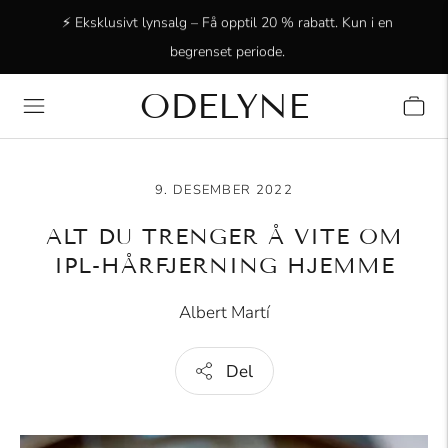
⚡ Eksklusivt lynsalg – Få opptil 20 % rabatt. Kun i en
begrenset periode.
ODELYNE
✨ +15 000 strålende kunder! Takk for at dere er med oss!
9. DESEMBER 2022
ALT DU TRENGER Å VITE OM
IPL-HÅRFJERNING HJEMME
Albert Martí
Del