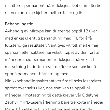
resultere i permanent hårreduksjon. Det er imidlertid
noen mindre forskjeller mellom laser og IPL.
Behandlingstid
Avhengig av hårtype kan du trenge opptil 12 uker
med enkel ukentlig behandling med IPL for å få
fullstendige resultater. Vanligvis vil folk merke mer
sparsom eller saktere hårvekst i løpet av den første
måneden med permanent reduksjon i hårvekst. I
motsetning til dette krever de fleste som ønsker å
oppnå permanent hårfjerning med
klinikkbehandlingsalternativer fire til seks laserøkter
spredt over seks uker, noe som kan ta opptil ni
måneder. I motsetning til dette krever vår Odelyne
Zephyr™ IPL-laserhårfjerning bare tre korte måneder.
Mens hårsekkene til slutt vil regenerere, kan de