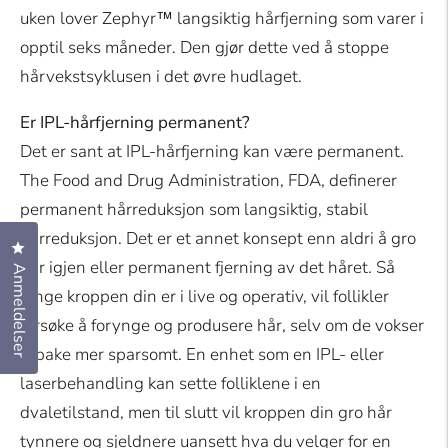
uken lover Zephyr™ langsiktig hårfjerning som varer i
opptil seks måneder. Den gjør dette ved å stoppe
hårvekstsyklusen i det øvre hudlaget.
Er IPL-hårfjerning permanent?
Det er sant at IPL-hårfjerning kan være permanent.
The Food and Drug Administration, FDA, definerer
permanent hårreduksjon som langsiktig, stabil
hårreduksjon. Det er et annet konsept enn aldri å gro
Klikk for å åpne anmeldelsesvinduet
hår igjen eller permanent fjerning av det håret. Så
Anmeldelser
lenge kroppen din er i live og operativ, vil follikler
forsøke å forynge og produsere hår, selv om de vokser
tilbake mer sparsomt. En enhet som en IPL- eller
laserbehandling kan sette folliklene i en
dvaletilstand, men til slutt vil kroppen din gro hår
tynnere og sjeldnere uansett hva du velger for en