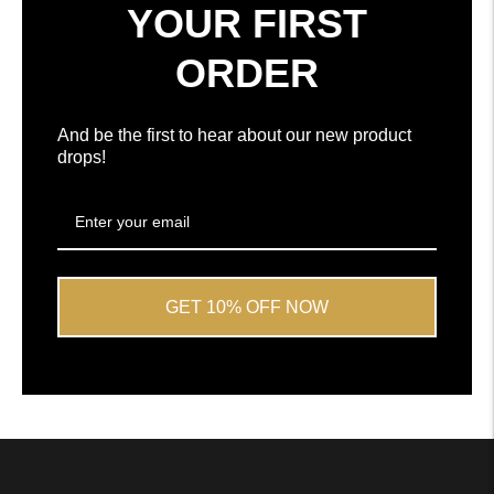
5
YOUR FIRST
stjerner
av
ORDER
Okendo
Reviews
And be the first to hear about our new product
drops!
GET 10% OFF NOW