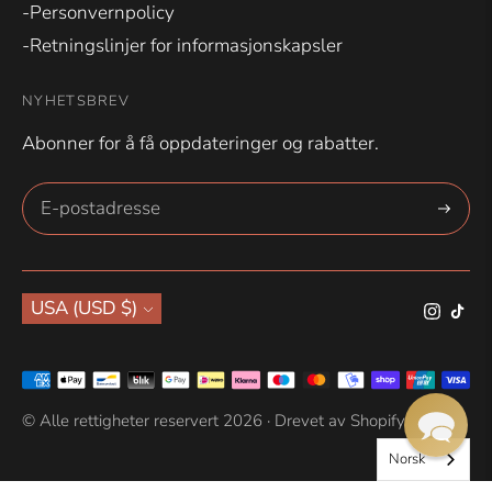
-Personvernpolicy
-Retningslinjer for informasjonskapsler
NYHETSBREV
Abonner for å få oppdateringer og rabatter.
Abonne
Valuta
USA (USD $)
Aksepterte
betalingsmetoder
© Alle rettigheter reservert 2026 ·
Drevet av Shopify
Norsk