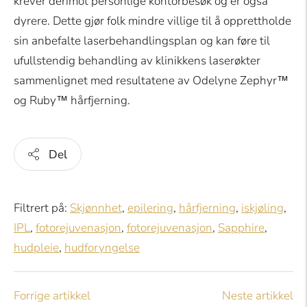
krever derimot personlige kontorbesøk og er også
dyrere. Dette gjør folk mindre villige til å opprettholde
sin anbefalte laserbehandlingsplan og kan føre til
ufullstendig behandling av klinikkens laserøkter
sammenlignet med resultatene av Odelyne Zephyr™
og Ruby™ hårfjerning.
Del
Filtrert på:
Skjønnhet
,
epilering
,
hårfjerning
,
iskjøling
,
IPL
,
fotorejuvenasjon
,
fotorejuvenasjon
,
Sapphire
,
hudpleie
,
hudforyngelse
Forrige artikkel
Neste artikkel