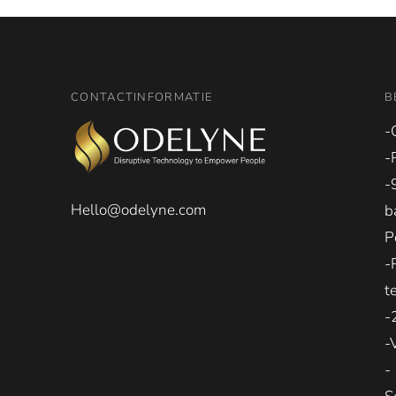
CONTACTINFORMATIE
B
-
-
-
Hello@odelyne.com
b
P
-
t
-
-
-