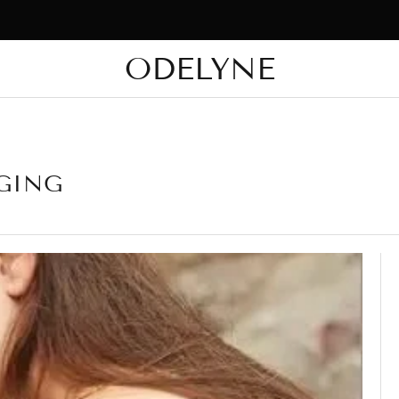
clusieve flash-uitverkoop — Profiteer van kortingen tot 20%. Slechts tijd
ODELYNE
✨ Meer dan 15.000 tevreden klanten! Bedankt dat jullie bij ons zijn!
GING