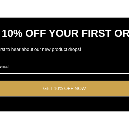
nieuw
4.7
venster
sterren
van
de
 10% OFF YOUR FIRST O
5
door
Okendo-
irst to hear about our new product drops!
beoordelingen
GET 10% OFF NOW