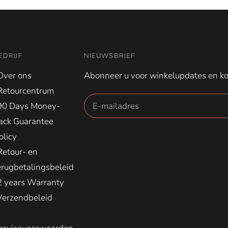
EDRIJF
NIEUWSBRIEF
Over ons
Abonneer u voor winkelupdates en ko
Retourcentrum
90 Days Money-
ack Guarantee
olicy
Retour- en
erugbetalingsbeleid
2 years Warranty
Verzendbeleid