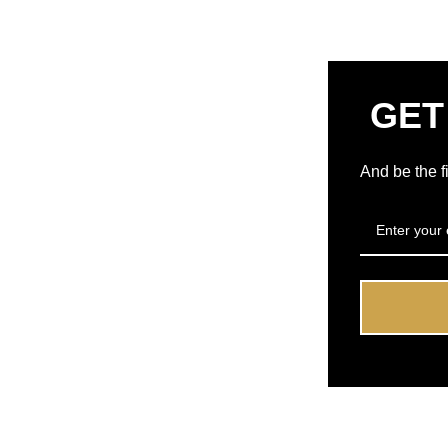
GET
And be the f