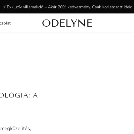
⚡ Exkluzív villámakció – Akár 20% kedvezmény. Csak korlátozott ideig.
ODELYNE
csolat
✨ +15 000 elégedett ügyfél! Köszönjük, hogy velünk vagytok!
OLÓGIA: A
 megközelítés,