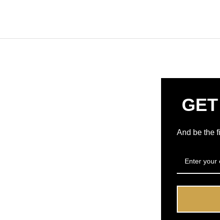
GET
And be the f