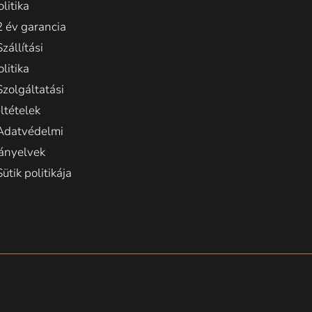
olitika
2 év garancia
Szállítási
olitika
Szolgáltatási
eltételek
Adatvédelmi
rányelvek
Sütik politikája