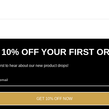
Okendo
308
értékelések
hitelesített
megnyitása
értékelés,
új
átlagosan
ablakban
4.7
csillag
az
5-
ből
 10% OFF YOUR FIRST O
az
Okendo
értékelése
irst to hear about our new product drops!
szerint
GET 10% OFF NOW