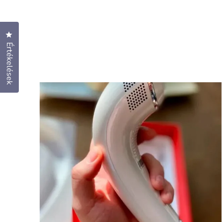
Kattintson az értékelések párbeszédpanel megnyitásához
Értékelések