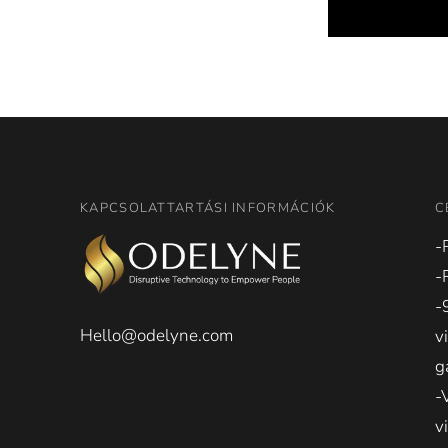
KAPCSOLATTARTÁSI INFORMÁCIÓK
C
-
-
-
Hello@odelyne.com
v
g
-
v