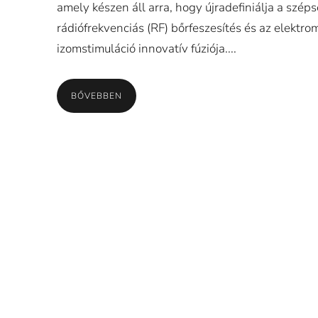
amely készen áll arra, hogy újradefiniálja a széps
rádiófrekvenciás (RF) bőrfeszesítés és az elektr
izomstimuláció innovatív fúziója....
BŐVEBBEN