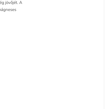
ég jövőjét. A
omágneses