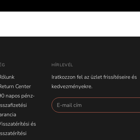
ÉG
HÍRLEVÉL
Rólunk
Iratkozzon fel az üzlet frissítéseire és
Return Center
kedvezményekre.
90 napos pénz-
isszafizetési
arancia
Visszatérítési és
isszatérítési