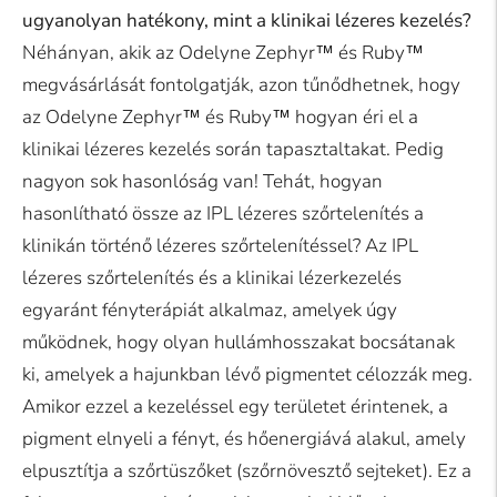
ugyanolyan hatékony, mint a klinikai lézeres kezelés?
Néhányan, akik az Odelyne Zephyr™ és Ruby™
megvásárlását fontolgatják, azon tűnődhetnek, hogy
az Odelyne Zephyr™ és Ruby™ hogyan éri el a
klinikai lézeres kezelés során tapasztaltakat. Pedig
nagyon sok hasonlóság van! Tehát, hogyan
hasonlítható össze az IPL lézeres szőrtelenítés a
klinikán történő lézeres szőrtelenítéssel? Az IPL
lézeres szőrtelenítés és a klinikai lézerkezelés
egyaránt fényterápiát alkalmaz, amelyek úgy
működnek, hogy olyan hullámhosszakat bocsátanak
ki, amelyek a hajunkban lévő pigmentet célozzák meg.
Amikor ezzel a kezeléssel egy területet érintenek, a
pigment elnyeli a fényt, és hőenergiává alakul, amely
elpusztítja a szőrtüszőket (szőrnövesztő sejteket). Ez a