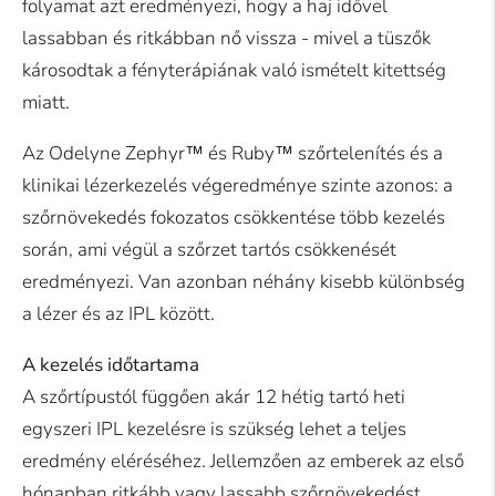
folyamat azt eredményezi, hogy a haj idővel
lassabban és ritkábban nő vissza - mivel a tüszők
károsodtak a fényterápiának való ismételt kitettség
miatt.
Az Odelyne Zephyr™ és Ruby™ szőrtelenítés és a
klinikai lézerkezelés végeredménye szinte azonos: a
szőrnövekedés fokozatos csökkentése több kezelés
során, ami végül a szőrzet tartós csökkenését
eredményezi. Van azonban néhány kisebb különbség
a lézer és az IPL között.
A kezelés időtartama
A szőrtípustól függően akár 12 hétig tartó heti
egyszeri IPL kezelésre is szükség lehet a teljes
eredmény eléréséhez. Jellemzően az emberek az első
hónapban ritkább vagy lassabb szőrnövekedést