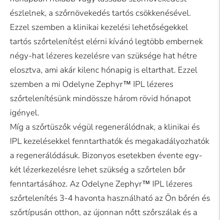
észlelnek, a szőrnövekedés tartós csökkenésével.
Ezzel szemben a klinikai kezelési lehetőségekkel
tartós szőrtelenítést elérni kívánó legtöbb embernek
négy-hat lézeres kezelésre van szüksége hat hétre
elosztva, ami akár kilenc hónapig is eltarthat. Ezzel
szemben a mi Odelyne Zephyr™ IPL lézeres
szőrtelenítésünk mindössze három rövid hónapot
igényel.
Míg a szőrtüszők végül regenerálódnak, a klinikai és
IPL kezelésekkel fenntarthatók és megakadályozhatók
a regenerálódásuk. Bizonyos esetekben évente egy-
két lézerkezelésre lehet szükség a szőrtelen bőr
fenntartásához. Az Odelyne Zephyr™ IPL lézeres
szőrtelenítés 3-4 havonta használható az Ön bőrén és
szőrtípusán otthon, az újonnan nőtt szőrszálak és a