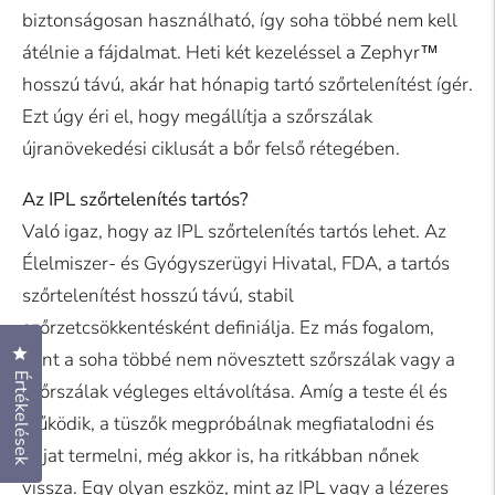
biztonságosan használható, így soha többé nem kell
átélnie a fájdalmat. Heti két kezeléssel a Zephyr™
hosszú távú, akár hat hónapig tartó szőrtelenítést ígér.
Ezt úgy éri el, hogy megállítja a szőrszálak
újranövekedési ciklusát a bőr felső rétegében.
Az IPL szőrtelenítés tartós?
Való igaz, hogy az IPL szőrtelenítés tartós lehet. Az
Élelmiszer- és Gyógyszerügyi Hivatal, FDA, a tartós
szőrtelenítést hosszú távú, stabil
szőrzetcsökkentésként definiálja. Ez más fogalom,
Kattintson az értékelések párbeszédpanel megnyitásához
mint a soha többé nem növesztett szőrszálak vagy a
Értékelések
szőrszálak végleges eltávolítása. Amíg a teste él és
működik, a tüszők megpróbálnak megfiatalodni és
hajat termelni, még akkor is, ha ritkábban nőnek
vissza. Egy olyan eszköz, mint az IPL vagy a lézeres