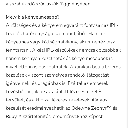
visszahúzódó szőrtüszők függvényében.
Melyik a kényelmesebb?
A költségek és a kényelem egyaránt fontosak az IPL-
kezelés hatékonysága szempontjából. Ha nem
kényelmes vagy költséghatékony, akkor nehéz lesz
fenntartani. A kézi IPL-készülékek nemcsak olcsóbbak,
hanem könnyen kezelhetők és kényelmesebbek is,
mivel otthon is használhatók. A klinikán belüli lézeres
kezelések viszont személyes rendelői látogatást
igényelnek, és drágábbak is. Ezáltal az emberek
kevésbé tartják be az ajánlott lézeres kezelési
tervüket, és a klinikai lézeres kezelések hiányos
kezelését eredményezhetik az Odelyne Zephyr™ és
Ruby™ szőrtelenítési eredményekhez képest.