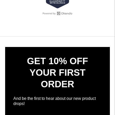
ELLENŐRZÖTT
csillag
ÉRTÉKELÉSEK
5-
ből
Okendo
308
értékelések
hitelesített
megnyitása
értékelés,
új
átlagosan
ablakban
4.7
csillag
az
5-
GET 10% OFF
ből
az
YOUR FIRST
Okendo
értékelése
ORDER
szerint
And be the first to hear about our new product
drops!