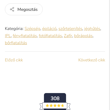
Megosztás
Kategória:
Szépség
,
épiláció
,
szőrtelenítés
,
jéghűtés
,
IPL
,
fényfiatalítás
,
fotófiatalítás
,
Zafír
,
bőrápolás
,
bőrfiatalítás
Előző cikk
Következő cikk
308
4.7