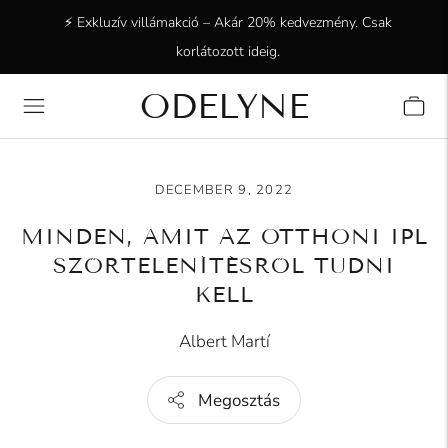
⚡ Exkluzív villámakció – Akár 20% kedvezmény. Csak
korlátozott ideig.
ODELYNE
✨ +15 000 elégedett ügyfél! Köszönjük, hogy velünk
vagytok!
DECEMBER 9, 2022
MINDEN, AMIT AZ OTTHONI IPL
SZŐRTELENÍTÉSRŐL TUDNI
KELL
Albert Martí
Megosztás