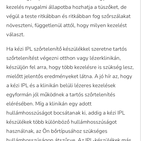
kezelés nyugalmi állapotba hozhatja a tüszőket, de
végül a teste ritkábban és ritkábban fog szőrszálakat
növeszteni, függetlenül attól, hogy milyen kezelést
választ.
Ha kézi IPL szőrtelenítő készülékkel szeretne tartós
szőrtelenítést végezni otthon vagy lézerklinikán,
készüljön fel arra, hogy több kezelésre is szükség lesz,
mielőtt jelentős eredményeket látna. A jó hír az, hogy
a kézi IPL és a klinikán belüli lézeres kezelések
egyformán jól működnek a tartós szőrtelenítés
elérésében. Míg a klinikán egy adott
hullámhosszúságot bocsátanak ki, addig a kézi IPL
készülékek több különböző hullámhosszúságot
használnak, az Ön bőrtípusához szükséges
hullámhosszúságon átszűrve. Az IPL-készülékek más