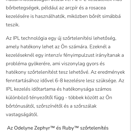
bőrbetegségek, például az arcpír és a rosacea
kezelésére is használhatók, miközben bőrét simábbá
teszik.
Az IPL technológia egy új szőrtelenítési lehetőség,
amely hatékony lehet az Ön számára. Ezeknél a
kezeléseknél egy intenzív fényimpulzust irányítanak a
probléma gyökerére, ami viszonylag gyors és
hatékony szőrtelenítést tesz lehetővé. Az eredmények
fenntartásához idővel 6-8 kezelésre lesz szüksége. Az
IPL kezelés időtartama és hatékonysága számos
különböző tényezőtől függ - többek között az Ön
bőrtónusától, szőrszínétől és a szőrszálak
vastagságától.
Az Odelyne Zephyr™ és Ruby™ szőrtelenítés