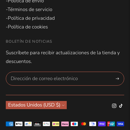
-Política de envío
-Términos de servicio
-Política de privacidad
-Política de cookies
BOLETÍN DE NOTICIAS
Suscríbete para recibir actualizaciones de la tienda y
descuentos.
Suscríbe
Moneda
Estados Unidos (USD $)
Métodos