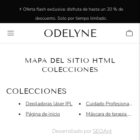
⚡ Oferta flash exclusiva: disfruta de hasta un 20 % de
descuento. Solo por tiempo limitado.
ODELYNE
✨ ¡Más de 15 000 clientes radiantes! ¡Gracias por estar
con nosotros!
MAPA DEL SITIO HTML
COLECCIONES
COLECCIONES
Depiladoras láser IPL
Cuidado Profesional del
Página de inicio
Máscara de terapia LED
Desarrollado por
SEOAnt