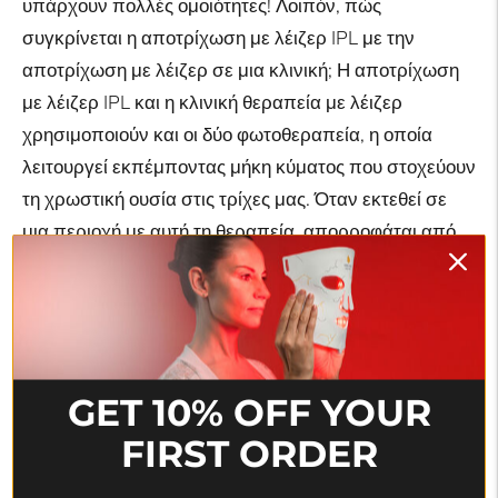
υπάρχουν πολλές ομοιότητες! Λοιπόν, πώς
συγκρίνεται η αποτρίχωση με λέιζερ IPL με την
αποτρίχωση με λέιζερ σε μια κλινική; Η αποτρίχωση
με λέιζερ IPL και η κλινική θεραπεία με λέιζερ
χρησιμοποιούν και οι δύο φωτοθεραπεία, η οποία
λειτουργεί εκπέμποντας μήκη κύματος που στοχεύουν
τη χρωστική ουσία στις τρίχες μας. Όταν εκτεθεί σε
μια περιοχή με αυτή τη θεραπεία, απορροφάται από
τη χρωστική ουσία και μετατρέπεται σε θερμική
ενέργεια που σκοτώνει τους θύλακες των τριχών
(κύτταρα ανάπτυξης τριχών). Αυτή η διαδικασία κάνει
τις τρίχες να φυτρώνουν πιο αργά και πιο αραιά με
την πάροδο του χρόνου - επειδή οι θύλακες έχουν
GET 10% OFF YOUR
υποστεί βλάβη από την επαναλαμβανόμενη έκθεση
FIRST ORDER
στη φωτοθεραπεία.