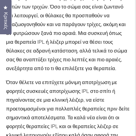
αυτών των τριχών. Όσο το σώμα σας είναι ζωντανό
Κάντε κλικ για να ανοίξετε το παράθυρο κριτικών
Κριτικές
και λειτουργεί, οι θύλακες θα προσπαθούν να
αναζωογονηθούν και να παράγουν τρίχες, ακόμη και
αν φυτρώσουν ξανά πιο αραιά. Μια συσκευή όπως
μια θεραπεία IPL ή λέιζερ μπορεί να θέσει τους
θύλακες σε αδρανή κατάσταση, αλλά τελικά το σώμα
σας θα αναπτύξει τρίχες πιο λεπτές και πιο αραιές,
ανεξάρτητα από το τι θα επιλέξετε για θεραπεία.
Όταν θέλετε να επιτύχετε μόνιμη αποτρίχωση με
φορητές συσκευές αποτρίχωσης IPL στο σπίτι ή
πηγαίνοντας σε μια κλινική λέιζερ, να είστε
προετοιμασμένοι για πολλαπλές θεραπείες πριν δείτε
σημαντικά αποτελέσματα. Τα καλά νέα είναι ότι οι
φορητές θεραπείες IPL και οι θεραπείες λέιζερ σε
κλινική λειτουργούν εξίσου καλά όσον αφορά την