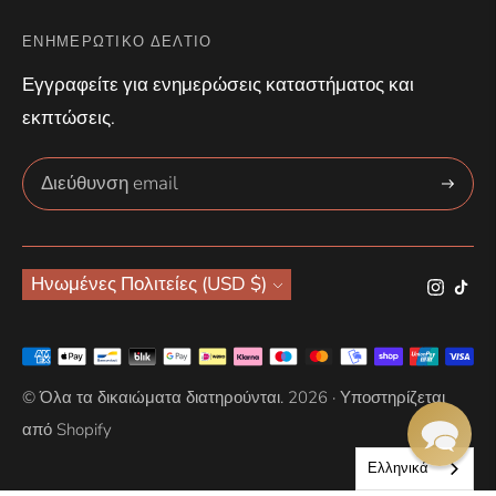
ΕΝΗΜΕΡΩΤΙΚΌ ΔΕΛΤΊΟ
Εγγραφείτε για ενημερώσεις καταστήματος και
εκπτώσεις.
Εγγραφ
Νόμισμα
Ηνωμένες Πολιτείες (USD $)
Αποδεκτοί
τρόποι
© Όλα τα δικαιώματα διατηρούνται. 2026 ·
Υποστηρίζεται
πληρωμής
από Shopify
Ελληνικά