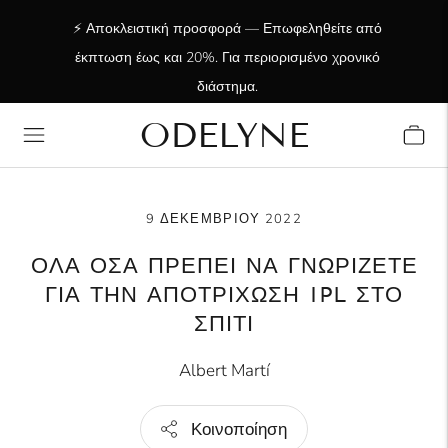
⚡ Αποκλειστική προσφορά — Επωφεληθείτε από
έκπτωση έως και 20%. Για περιορισμένο χρονικό
διάστημα.
ODELYNE
✨ +15.000 ευχαριστημένοι πελάτες! Σας
ευχαριστούμε που είστε μαζί μας!
9 ΔΕΚΕΜΒΡΊΟΥ 2022
ΌΛΑ ΌΣΑ ΠΡΈΠΕΙ ΝΑ ΓΝΩΡΊΖΕΤΕ
ΓΙΑ ΤΗΝ ΑΠΟΤΡΊΧΩΣΗ IPL ΣΤΟ
ΣΠΊΤΙ
Albert Martí
Κοινοποίηση