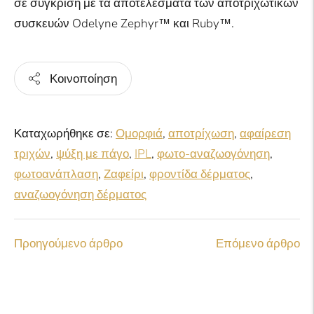
σε σύγκριση με τα αποτελέσματα των αποτριχωτικών
συσκευών Odelyne Zephyr™ και Ruby™.
Κοινοποίηση
Καταχωρήθηκε σε:
Ομορφιά
,
αποτρίχωση
,
αφαίρεση
τριχών
,
ψύξη με πάγο
,
IPL
,
φωτο-αναζωογόνηση
,
φωτοανάπλαση
,
Ζαφείρι
,
φροντίδα δέρματος
,
αναζωογόνηση δέρματος
Προηγούμενο άρθρο
Επόμενο άρθρο