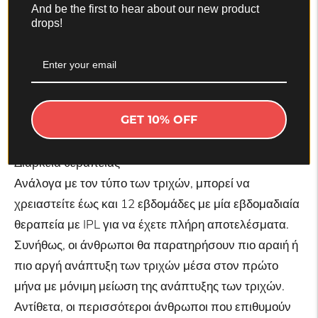
Τα τελικά αποτελέσματα είναι σχεδόν πανομοιότυπα
And be the first to hear about our new product
drops!
για τις αποτριχωτικές συσκευές Odelyne Zephyr™ και
Ruby™ και μια θεραπεία λέιζερ σε κλινική: μια
σταδιακή μείωση της ανάπτυξης των τριχών σε
διάφορες θεραπείες που τελικά θα οδηγήσει σε μόνιμη
μείωση των τριχών. Ωστόσο, υπάρχουν μερικές
GET 10% OFF
μικρές διαφορές μεταξύ λέιζερ και IPL.
Διάρκεια θεραπείας
Ανάλογα με τον τύπο των τριχών, μπορεί να
χρειαστείτε έως και 12 εβδομάδες με μία εβδομαδιαία
θεραπεία με IPL για να έχετε πλήρη αποτελέσματα.
Συνήθως, οι άνθρωποι θα παρατηρήσουν πιο αραιή ή
πιο αργή ανάπτυξη των τριχών μέσα στον πρώτο
μήνα με μόνιμη μείωση της ανάπτυξης των τριχών.
Αντίθετα, οι περισσότεροι άνθρωποι που επιθυμούν