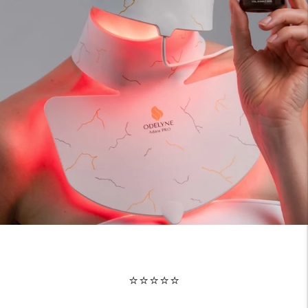
⭐⭐⭐⭐⭐