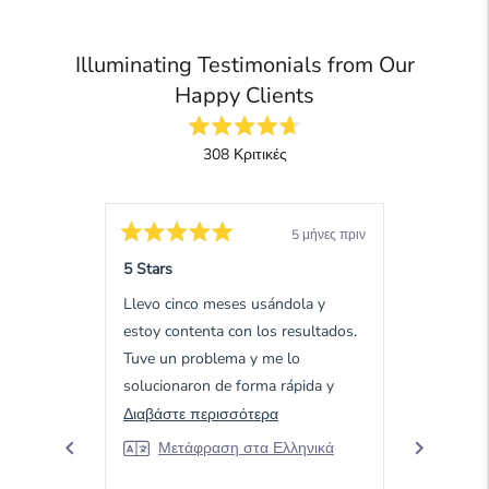
Illuminating Testimonials from Our
Happy Clients
Βαθμολογήθηκε
308
Κριτικές
4.7
από
308
5
επαληθευμένες
αστέρια
κριτικές
5 μήνες πριν
με
Βαθμολογήθηκε
Βαθμολογ
5
5
5 Stars
5 Stars
μέσο
από
από
5
5
όρο
Llevo cinco meses usándola y
Good prod
αστέρια
αστέρια
4.7
estoy contenta con los resultados.
Μετά
από
Tuve un problema y me lo
5
solucionaron de forma rápida y
αστέρια
eficaz.
Διαβάστε
Διαβάστε περισσότερα
από
περισσότερα
τις
Μετάφραση στα Ελληνικά
κριτικές
για