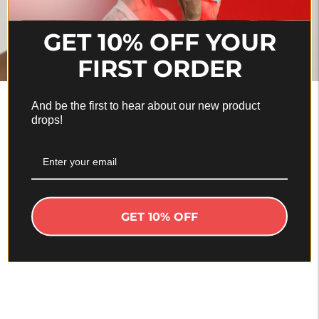
GET 10% OFF YOUR
FIRST ORDER
And be the first to hear about our new product
ILLUME™
drops!
Αναζωογονήστε την επιδερμίδα σας με RF και
EMS. Η απόλυτη φορητή συσκευή lifting
προσώπου για μια λαμπερή επιδερμίδα
GET 10% OFF
ΑΝΑΚΑΛΥΨΤΕ