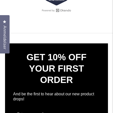
ANMELDELSER
ud
af
5
stjerner
Åbn
308
Okendo
bekræftede
Klik for at åbne anmeldelsesdialogboksen
Reviews
anmeldelser
Anmeldelser
i
med
et
et
nyt
gennemsnit
vindue
på
4.7
GET 10% OFF
stjerner
ud
YOUR FIRST
af
5
ORDER
af
Okendo
Anmeldelser
And be the first to hear about our new product
drops!