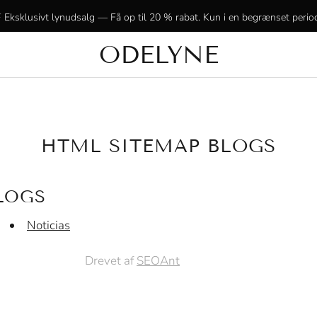
 Eksklusivt lynudsalg — Få op til 20 % rabat. Kun i en begrænset perio
ODELYNE
✨ +15.000 strålende kunder! Tak fordi I er med os!
HTML SITEMAP BLOGS
LOGS
Noticias
Drevet af
SEOAnt