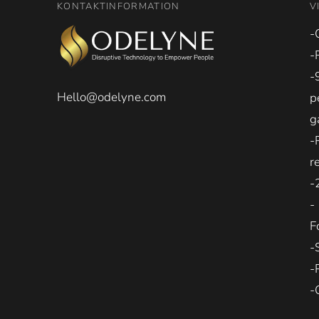
KONTAKTINFORMATION
V
-
-
-
Hello@odelyne.com
p
g
-
r
-
-
F
-
-
-