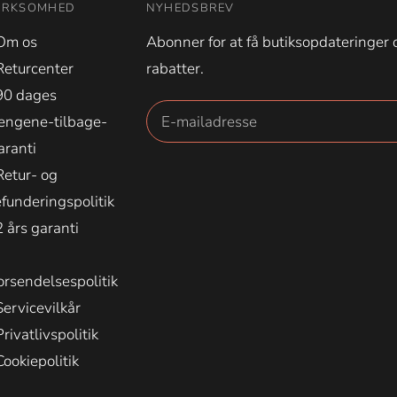
IRKSOMHED
NYHEDSBREV
Om os
Abonner for at få butiksopdateringer 
Returcenter
rabatter.
90 dages
engene-tilbage-
aranti
Retur- og
efunderingspolitik
2 års garanti
orsendelsespolitik
Servicevilkår
Privatlivspolitik
Cookiepolitik