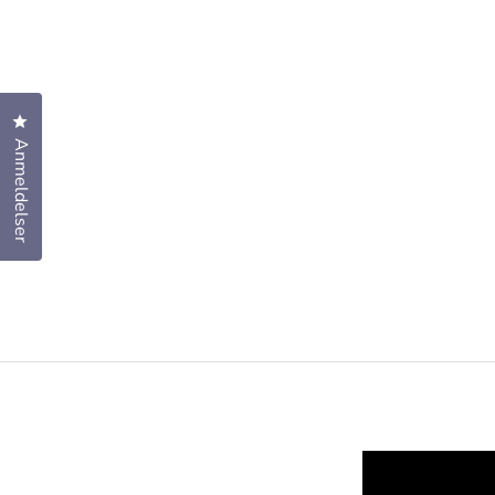
Klik for at åbne anmeldelsesdialogboksen
Anmeldelser