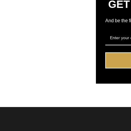
GET
And be the f