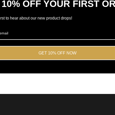
 10% OFF YOUR FIRST O
ud
af
5
irst to hear about our new product drops!
af
Okendo
Anmeldelser
GET 10% OFF NOW