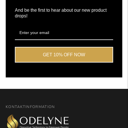
Okendo
Anmeldelser
And be the first to hear about our new product
drops!
GET 10% OFF NOW
KONTAKTINFORMATION