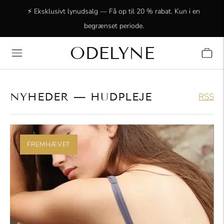
⚡ Eksklusivt lynudsalg — Få op til 20 % rabat. Kun i en
begrænset periode.
ODELYNE
✨ +15.000 strålende kunder! Tak fordi I er med os!
NYHEDER
— HUDPLEJE
RSS
FREMHÆVET