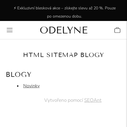
⚡ Exkluzivní blesková akce – získejte slevu až 20 %. Pouze
po omezenou dobu.
ODELYNE
✨ +15 000 spokojených zákazníků! Děkujeme, že jste s
námi!
HTML SITEMAP BLOGY
BLOGY
Novinky
Vytvořeno pomocí
SEOAnt