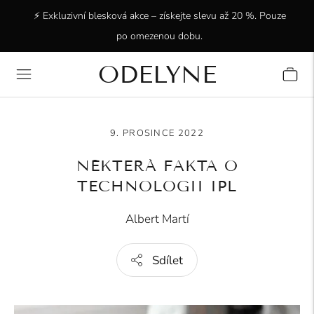
⚡ Exkluzivní blesková akce – získejte slevu až 20 %. Pouze
po omezenou dobu.
ODELYNE
✨ +15 000 spokojených zákazníků! Děkujeme, že jste s
námi!
9. PROSINCE 2022
NĚKTERÁ FAKTA O
TECHNOLOGII IPL
Albert Martí
Sdílet