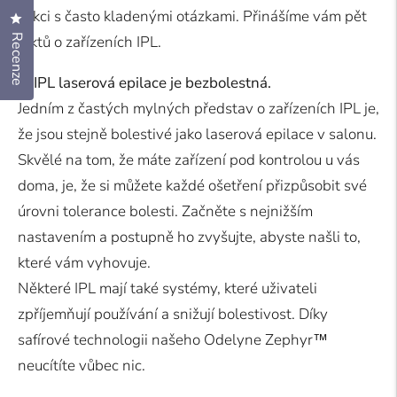
sekci s často kladenými otázkami. Přinášíme vám pět
Klikněte pro otevření dialogu recenzí
Recenze
faktů o zařízeních IPL.
1. IPL laserová epilace je bezbolestná.
Jedním z častých mylných představ o zařízeních IPL je,
že jsou stejně bolestivé jako laserová epilace v salonu.
Skvělé na tom, že máte zařízení pod kontrolou u vás
doma, je, že si můžete každé ošetření přizpůsobit své
úrovni tolerance bolesti. Začněte s nejnižším
nastavením a postupně ho zvyšujte, abyste našli to,
které vám vyhovuje.
Některé IPL mají také systémy, které uživateli
zpříjemňují používání a snižují bolestivost. Díky
safírové technologii našeho Odelyne Zephyr™
neucítíte vůbec nic.