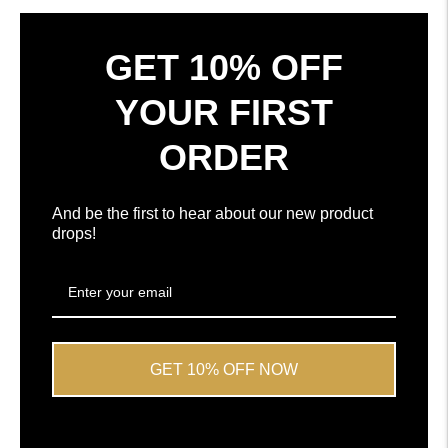
nytt
gjennomsnitt
vindu
på
4.7
GET 10% OFF
av
5
YOUR FIRST
stjerner
av
ORDER
Okendo
Reviews
And be the first to hear about our new product
drops!
GET 10% OFF NOW