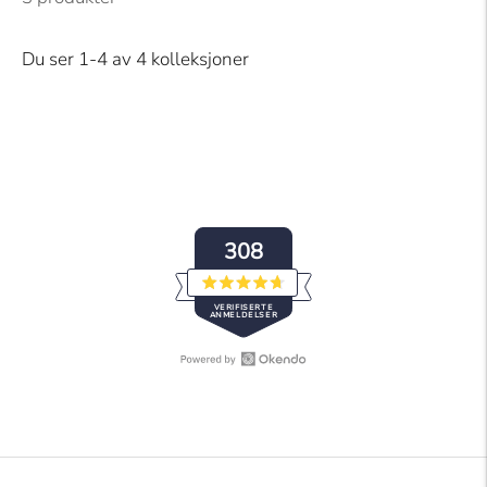
Du ser 1-4 av 4 kolleksjoner
308
Vurdert
VERIFISERTE
til
ANMELDELSER
4.7
av
5
stjerner
Åpne
308
Okendo
verifiserte
Reviews
anmeldelser
i
med
et
et