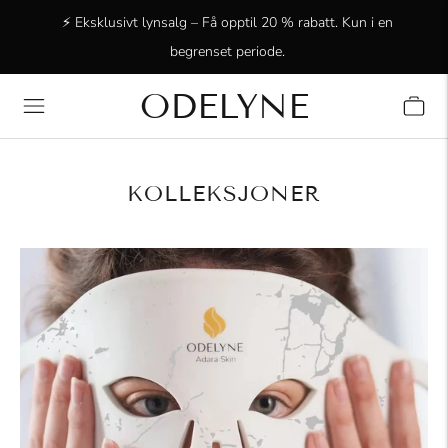
⚡ Eksklusivt lynsalg – Få opptil 20 % rabatt. Kun i en
begrenset periode.
ODELYNE
✨ +15 000 strålende kunder! Takk for at dere er med oss!
KOLLEKSJONER