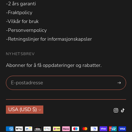
-2 års garanti
-Fraktpolicy
-Vilkår for bruk
-Personvernpolicy
-Retningslinjer for informasjonskapsler
NYHETSBREV
Abonner for å få oppdateringer og rabatter.
Abonne
Valuta
USA (USD $)
Aksepterte