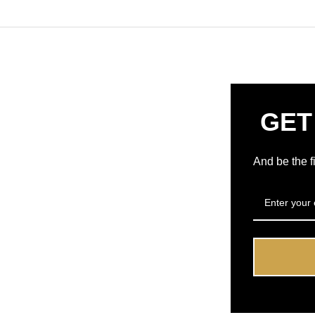
GET
And be the f