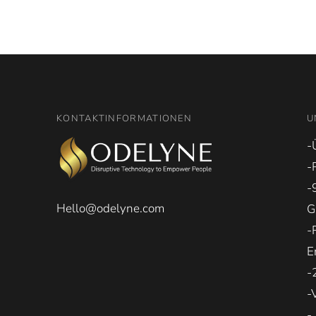
KONTAKTINFORMATIONEN
U
-
-
-
Hello@odelyne.com
G
-
E
-
-
-