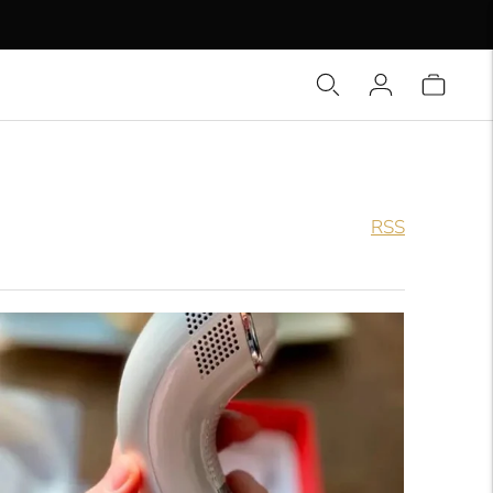
en!
RSS