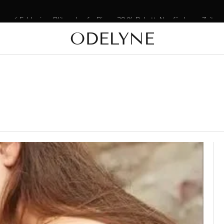
⚡ Exklusiver Blitzverkauf – Bis zu 20 % Rabatt. Nur für kurze Zeit.
ODELYNE
✨ Über 15.000 begeisterte Kunden! Vielen Dank, dass Sie uns treu bleib