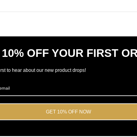
in
Bewertungen
einem
mit
neuen
durchschnittlich
Fenster
4.7
öffnen
von
5
Sternen
 10% OFF YOUR FIRST O
von
Okendo
Reviews
irst to hear about our new product drops!
GET 10% OFF NOW